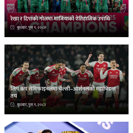
रेखा र दिपाको गोलमा माजियाको ऐतिहासिक उपाधि
बुधबार, पुस ९, २०८२
लिग कप सेमिफाइनलमा चेल्सी–आर्सनलको महाभिडन्त
तय
बुधबार, पुस ९, २०८२