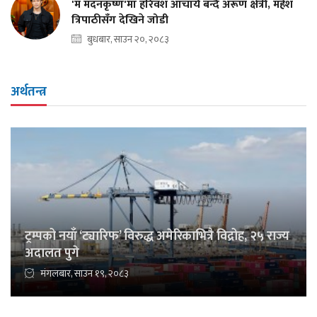
'म मदनकृष्ण'मा हरिवंश आचार्य बन्दै अरूण क्षेत्री, महेश
त्रिपाठीसँग देखिने जोडी
बुधबार, साउन २०, २०८३
अर्थतन्त्र
ट्रम्पको नयाँ ‘ट्यारिफ’ विरुद्ध अमेरिकाभित्रै विद्रोह, २५ राज्य
अदालत पुगे
मंगलबार, साउन १९, २०८३