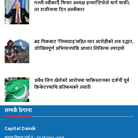
गल्ती स्वीकार्दै फिफा अध्यक्ष इन्फान्टिनोले मागे माफी,
तर राजीनामा दिन अस्वीकार
ब्रड पिकबाट ‘निम्सदाइ’सहित चार आरोहीको शव उद्धार,
जोखिमपूर्ण अभियानपछि आधार शिविरमा ल्याइयो
अवैध लिग खेलेको आरोपमा पाकिस्तानका दर्जनौँ पूर्व
क्रिकेटरमाथि प्रतिबन्धको तयारी
सम्पर्क ठेगाना
Capital Dainik
सूचना विभाग दर्ता नं. : २७३९/०७८–०७९