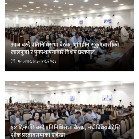
आज बस्दै प्रतिनिधिसभा बैठक, भूमिहीन-सुकुमवासीको
लालपुर्जा र पुनःस्थापनाबारे विशेष छलफल
मंगलबार, साउन १९, २०८३
१४ दिनपछि बस्दै प्रतिनिधिसभा बैठक, अर्थ विधेयकदेखि
शोक प्रस्तावसम्मका एजेन्डा