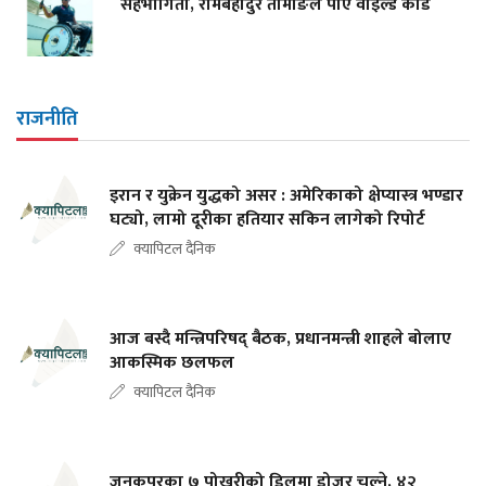
सहभागिता, रामबहादुर तामाङले पाए वाइल्ड कार्ड
राजनीति
इरान र युक्रेन युद्धको असर : अमेरिकाको क्षेप्यास्त्र भण्डार
घट्यो, लामो दूरीका हतियार सकिन लागेको रिपोर्ट
क्यापिटल दैनिक
आज बस्दै मन्त्रिपरिषद् बैठक, प्रधानमन्त्री शाहले बोलाए
आकस्मिक छलफल
क्यापिटल दैनिक
जनकपुरका ७ पोखरीको डिलमा डोजर चल्ने, ४२