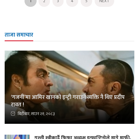
1
2
3
4
5
NEXT
ताजा समाचार
‘गजनी’मा आमिर खानको इन्ट्री गराउने व्यक्ति नै थिए प्रदीप
रावत !
बिहीबार, साउन २१, २०८३
गल्ती स्वीकार्दै फिफा अध्यक्ष इन्फान्टिनोले मागे माफी,