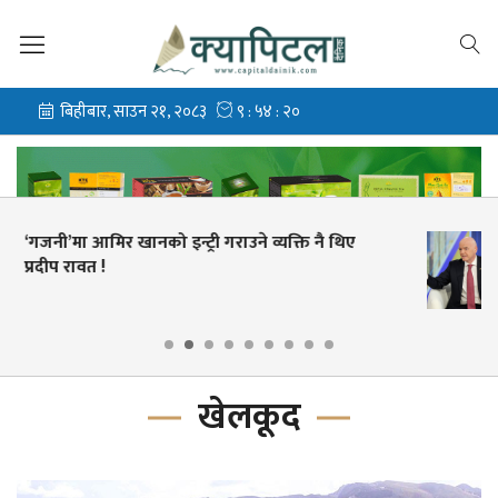
गल्ती स्वीकार्दै फिफा अध्यक्ष इन्फान्टिनोले मागे माफी, त
राजीनामा दिन अस्वीकार
खेलकूद