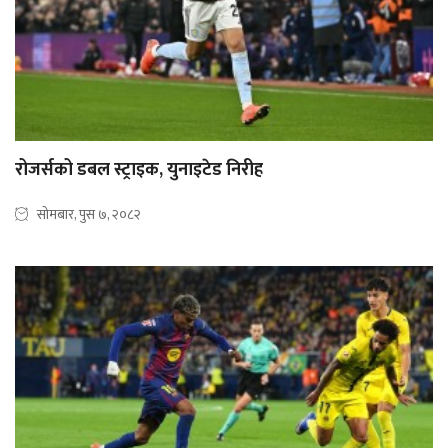
रोजर्सको डबल स्ट्राइक, युनाइटेड निरीह
सोमबार, पुस ७, २०८२