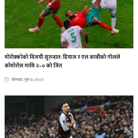
मोरोक्कोको विजयी सुरुवात: डियाज र एल काबीको गोलले
कोमोरोस माथि २–० को जित
सोमबार, पुस ७, २०८२