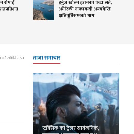
हर्मुज खोल्न इरानको कडा सर्त,
विद्यार्थीलाई प्राथ
अमेरिकी नाकाबन्दी अन्त्यदेखि
ग्यास वितरण गर्न उद
क्षतिपूर्तिसम्मको माग
निर्देशन
ताजा समाचार
िन गर्न समिति गठन
‘टक्सिक’को ट्रेलर सार्वजनिक,