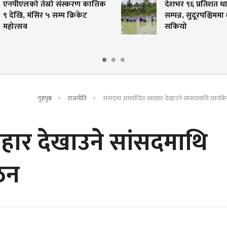
त्तिक
देशभर ९६ प्रतिशत धान रोपाइँ
सम्पन्न, सुदूरपश्चिममा शतप्रतिशत
सकियो
गृहपृष्ठ
राजनीति
संसद्‌मा अमर्यादित व्यवहार देखाउने सांसदमाथि छानब
यवहार देखाउने सांसदमाथि
ठन