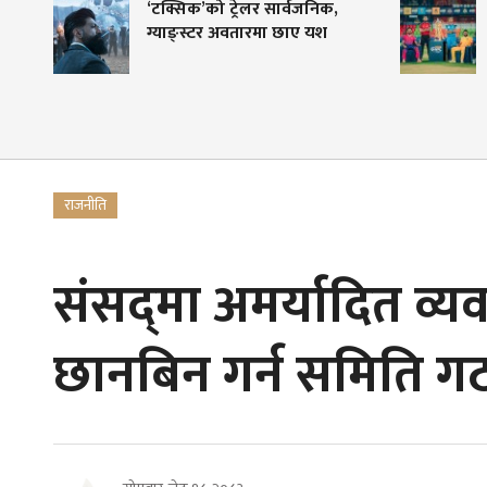
’को ट्रेलर सार्वजनिक,
एनपीएलको तेस्रो संस्करण का
स्टर अवतारमा छाए यश
९ देखि, मंसिर ५ सम्म क्रिकेट
महोत्सव
राजनीति
संसद्‌मा अमर्यादित व्
छानबिन गर्न समिति ग