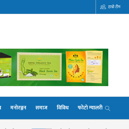
हाम्रो टीम
य
मनोरञ्जन
समाज
विविध
फोटो ग्यालरी