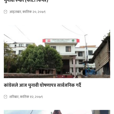
चुनावी रन्को (फोटो फिचर)
आइतबार, कात्तिक २०, २०७९
कांग्रेसले आज चुनावी घोषणापत्र सार्वजनिक गर्दै
शनिबार, कात्तिक १२, २०७९