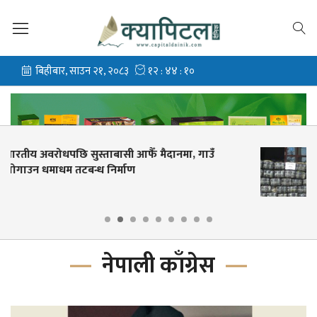
धनकुटामा ट्रकबाट ६४७ केजी गाँजा बरामद, चालक-
सहचालक पक्राउ
नेपाली काँग्रेस