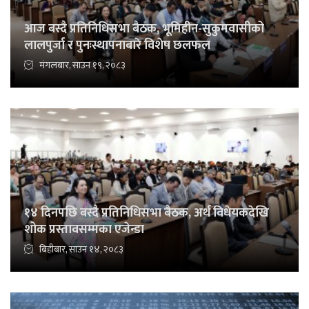
आज बस्दै प्रतिनिधिसभा बैठक, भूमिहीन-सुकुमवासीको
लालपुर्जा र पुनःस्थापनाबारे विशेष छलफल
मंगलबार, साउन १९, २०८३
१४ दिनपछि बस्दै प्रतिनिधिसभा बैठक, अर्थ विधेयकदेखि
शोक प्रस्तावसम्मका एजेन्डा
बिहीबार, साउन १४, २०८३