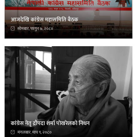
आजदेखि कांग्रेस महासमिति बैठक
सोमबार, फागुन ७, २०८०
कांग्रेस नेतृ द्रौपदा शर्मा पोखरेलको निधन
मंगलबार, माघ ९, २०८०