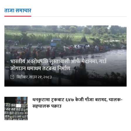
ताजा समाचार
भारतीय अवरोधपछि सुस्ताबासी आफैँ मैदानमा, गाउँ
जोगाउन धमाधम तटबन्ध निर्माण
बिहीबार, साउन २१, २०८३
धनकुटामा ट्रकबाट ६४७ केजी गाँजा बरामद, चालक-
सहचालक पक्राउ