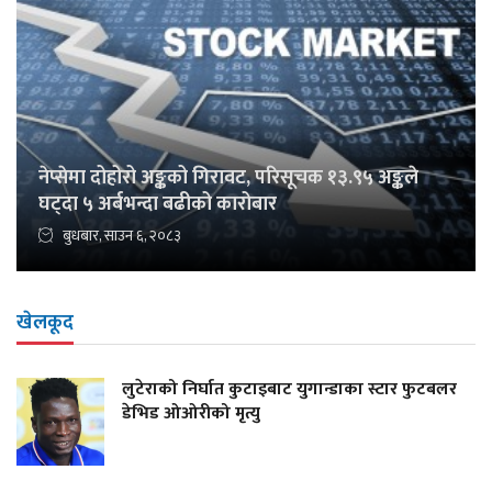
नेप्सेमा दोहोरो अङ्कको गिरावट, परिसूचक १३.९५ अङ्कले
घट्दा ५ अर्बभन्दा बढीको कारोबार
बुधबार, साउन ६, २०८३
खेलकूद
लुटेराको निर्घात कुटाइबाट युगान्डाका स्टार फुटबलर
डेभिड ओओरीको मृत्यु