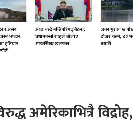
ुद्धको असर
आज बस्दै मन्त्रिपरिषद् बैठक,
जनकपुरका ७ पोख
ास्त्र भण्डार
प्रधानमन्त्री शाहले बोलाए
डोजर चल्ने, ४२ घ
ीका हतियार
आकस्मिक छलफल
तयारी
ोर्ट
िरुद्ध अमेरिकाभित्रै विद्रोह