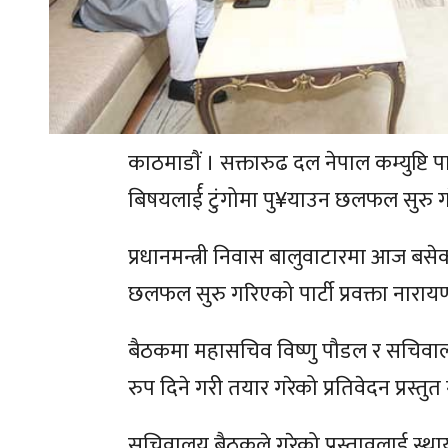
काठमाडाैं । सक्तारुढ दल नेपाल कम्युष्टि प
बिषयलार्ई टुंगोमा पु¥याउन छलफल सुरु 
प्रधानमन्त्री निवास बालुवाटारमा आज ब
छलफल सुरु गरिएको पार्टी प्रवक्ता नारायण
बैठकमा महासचिव विष्णु पौडल र सचिवालय
रुप दिने गरी तयार गरेको प्रतिवेदन प्रस
सचिवालय बैठकले गरेको प्रस्तावलाई स्थाय