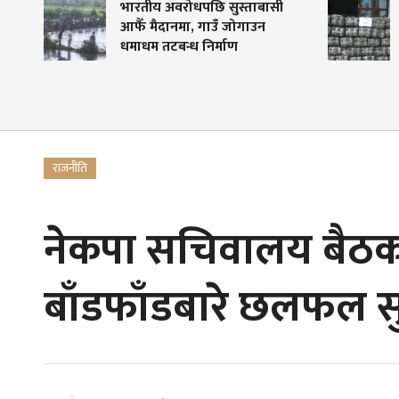
भारतीय अवरोधपछि सुस्ताबासी
धनकु
आफैँ मैदानमा, गाउँ जोगाउन
गाँज
धमाधम तटबन्ध निर्माण
पक्रा
राजनीति
नेकपा सचिवालय बैठकः 
बाँडफाँडबारे छलफल स