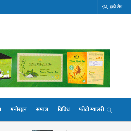
हाम्रो टीम
य
मनोरञ्जन
समाज
विविध
फोटो ग्यालरी