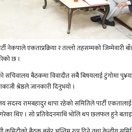
ार्टी नेकपाले एकताप्रक्रिया र तल्लो तहसम्मको जिम्मेवारी ब
गरेको छ ।
सेको सचिवालय बैठकमा विवादीत सबैै बिषयलाई टुंगोमा पु¥
काजी श्रेष्ठले जानकारी दिनुभयो ।
 सदस्य रामबहादुर थापा रहेको समितिले पार्टी एकतालाई
्तुत गरेका थिए । सो प्रतिवेदनमाथि भोलि थप छलफल हुने बत
ी कमिटीको बैठक बसेर अन्तिम रुप दिने तथा केन्द्रीय समि