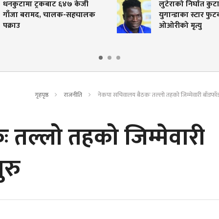
टामा ट्रकबाट ६४७ केजी
लुटेराको निर्घात कुटाइबाट
ा बरामद, चालक-सहचालक
युगान्डाका स्टार फुटबलर ड
उ
ओओरीको मृत्यु
गृहपृष्ठ
राजनीति
नेकपा सचिवालय बैठकः तल्लो तहको जिम्मेवारी बाँडफा
तल्लो तहको जिम्मेवारी
ुरु