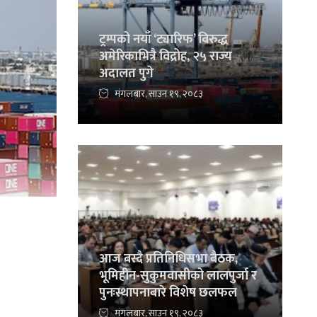
ट्रम्पको नयाँ ‘ट्यारिफ’ विरुद्ध
अमेरिकाभित्रै विद्रोह, २५ राज्य
अदालत पुगे
मंगलबार, साउन १९, २०८३
आज बस्दै प्रतिनिधिसभा बैठक,
भूमिहीन-सुकुमवासीको लालपुर्जा र
पुनःस्थापनाबारे विशेष छलफल
मंगलबार, साउन १९, २०८३