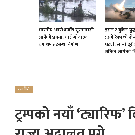
भारतीय अवरोधपछि सुस्ताबासी
इरान र युक्रेन य
आफैँ मैदानमा, गाउँ जोगाउन
: अमेरिकाको क्षेप्य
धमाधम तटबन्ध निर्माण
घट्यो, लामो दूर
सकिन लागेको रिप
राजनीति
ट्रम्पको नयाँ ‘ट्यारिफ’ व
राज्य अदालत पुगे