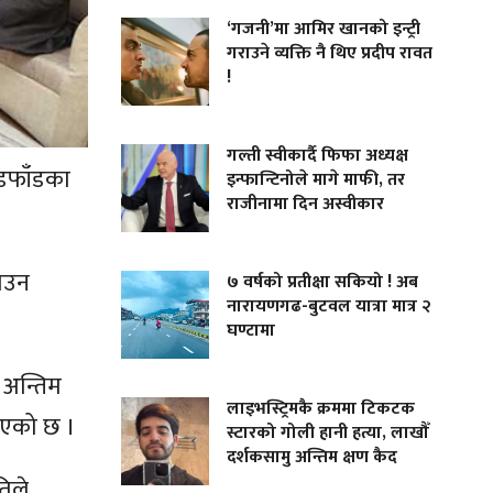
‘गजनी’मा आमिर खानको इन्ट्री
गराउने व्यक्ति नै थिए प्रदीप रावत
!
गल्ती स्वीकार्दै फिफा अध्यक्ष
ाँडफाँडका
इन्फान्टिनोले मागे माफी, तर
राजीनामा दिन अस्वीकार
याउन
७ वर्षको प्रतीक्षा सकियो ! अब
नारायणगढ-बुटवल यात्रा मात्र २
घण्टामा
 अन्तिम
लाइभस्ट्रिमकै क्रममा टिकटक
ाइएको छ ।
स्टारको गोली हानी हत्या, लाखौँ
दर्शकसामु अन्तिम क्षण कैद
तिले