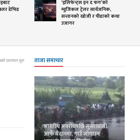
‘इलिफेन्ट्स इन द फग’को
ेभिड
म्युजिकल ट्रेलर सार्वजनिक,
सन्तानको खोजी र पीडाको कथा
उजागर
ताजा समाचार
ँडबारे छलफल सुरु
भारतीय अवरोधपछि सुस्ताबासी
आफैँ मैदानमा, गाउँ जोगाउन