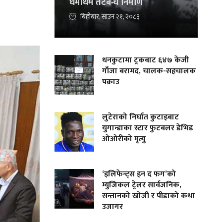
धमाधम तटबन्ध निर्माण
बिहीबार, साउन २१, २०८३
धनकुटामा ट्रकबाट ६४७ केजी
गाँजा बरामद, चालक-सहचालक
पक्राउ
लुटेराको निर्घात कुटाइबाट
युगान्डाका स्टार फुटबलर डेभिड
ओओरीको मृत्यु
‘इलिफेन्ट्स इन द फग’को
म्युजिकल ट्रेलर सार्वजनिक,
सन्तानको खोजी र पीडाको कथा
उजागर