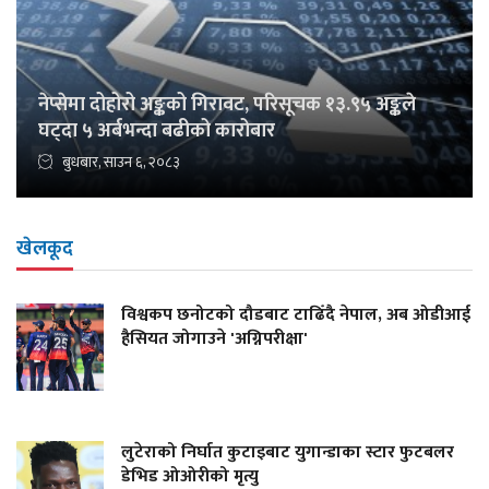
नेप्सेमा दोहोरो अङ्कको गिरावट, परिसूचक १३.९५ अङ्कले
घट्दा ५ अर्बभन्दा बढीको कारोबार
बुधबार, साउन ६, २०८३
खेलकूद
विश्वकप छनोटको दौडबाट टाढिँदै नेपाल, अब ओडीआई
हैसियत जोगाउने 'अग्निपरीक्षा'
लुटेराको निर्घात कुटाइबाट युगान्डाका स्टार फुटबलर
डेभिड ओओरीको मृत्यु