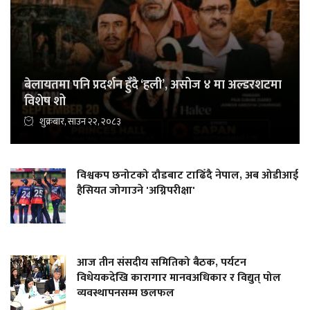
बेलायतमा पनि प्रदर्शन हुँदै ‘हली’, असोज ४ मा अल्डरशटमा
विशेष शो
शुक्रबार, साउन २२, २०८३
विश्वकप छनोटको दौडबाट टाढिँदै नेपाल, अब ओडीआई
हैसियत जोगाउने 'अग्निपरीक्षा'
आज तीन संसदीय समितिको बैठक, पर्यटन
विधेयकदेखि कारागार मानवअधिकार र विद्युत् पोल
व्यवस्थापनसम्म छलफल