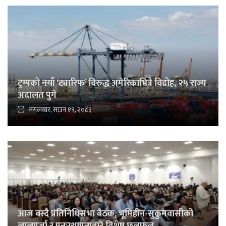
ट्रम्पको नयाँ ‘ट्यारिफ’ विरुद्ध अमेरिकाभित्रै विद्रोह, २५ राज्य
अदालत पुगे
मंगलबार, साउन १९, २०८३
आज बस्दै प्रतिनिधिसभा बैठक, भूमिहीन-सुकुमवासीको
लालपुर्जा र पुनःस्थापनाबारे विशेष छलफल