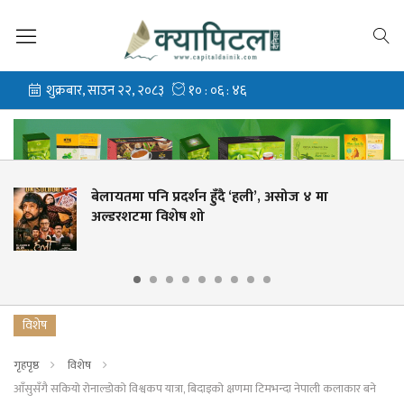
ुँदै ‘हली’, असोज ४ मा
विश्वकप छनोटको दौडब
हैसियत जोगाउने 'अग्निपर
विशेष
गृहपृष्ठ
विशेष
आँसुसँगै सकियो रोनाल्डोको विश्वकप यात्रा, बिदाइको क्षणमा टिमभन्दा नेपाली कलाकार बने