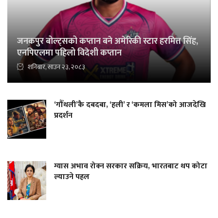
जनकपुर बोल्ट्सको कप्तान बने अमेरिकी स्टार हरमित सिंह,
एनपिएलमा पहिलो विदेशी कप्तान
शनिबार, साउन २३, २०८३
‘गौँथली’कै दबदबा, ‘हली’ र ‘कमला मिस’को आजदेखि
प्रदर्शन
ग्यास अभाव रोक्न सरकार सक्रिय, भारतबाट थप कोटा
ल्याउने पहल