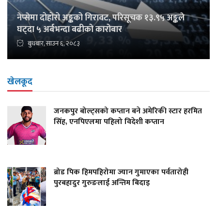
नेप्सेमा दोहोरो अङ्कको गिरावट, परिसूचक १३.९५ अङ्कले
घट्दा ५ अर्बभन्दा बढीको कारोबार
बुधबार, साउन ६, २०८३
खेलकूद
जनकपुर बोल्ट्सको कप्तान बने अमेरिकी स्टार हरमित
सिंह, एनपिएलमा पहिलो विदेशी कप्तान
ब्रोड पिक हिमपहिरोमा ज्यान गुमाएका पर्वतारोही
पुरबहादुर गुरुङलाई अन्तिम बिदाइ