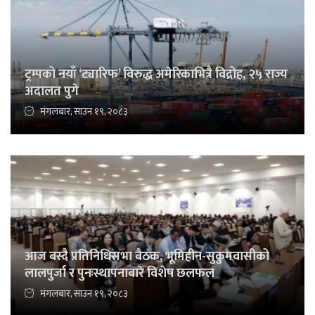
ट्रम्पको नयाँ ‘ट्यारिफ’ विरुद्ध अमेरिकाभित्रै विद्रोह, २५ राज्य
अदालत पुगे
मंगलबार, साउन १९, २०८३
आज बस्दै प्रतिनिधिसभा बैठक, भूमिहीन-सुकुमवासीको
लालपुर्जा र पुनःस्थापनाबारे विशेष छलफल
मंगलबार, साउन १९, २०८३