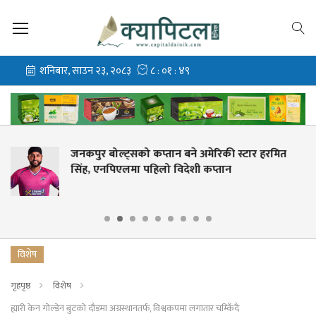
 अमेरिकी स्टार हरमित
‘गौँथली’कै दबदबा, ‘हली’ र
ी कप्तान
प्रदर्शन
विशेष
गृहपृष्ठ
विशेष
ह्यारी केन गोल्डेन बुटको दौडमा अग्रस्थानतर्फ, विश्वकपमा लगातार चम्किँदै