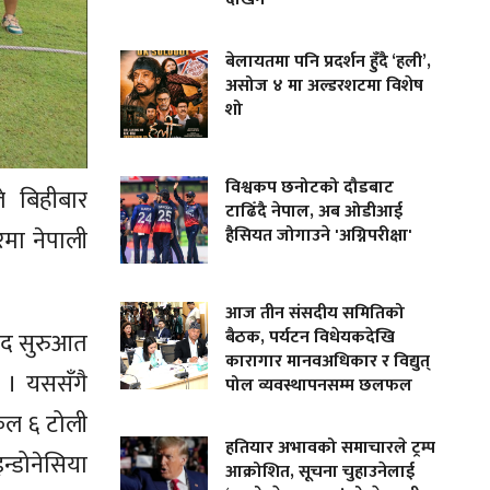
बेलायतमा पनि प्रदर्शन हुँदै ‘हली’,
असोज ४ मा अल्डरशटमा विशेष
शो
विश्वकप छनोटको दौडबाट
े बिहीबार
टाढिँदै नेपाल, अब ओडीआई
रमा नेपाली
हैसियत जोगाउने 'अग्निपरीक्षा'
आज तीन संसदीय समितिको
बैठक, पर्यटन विधेयकदेखि
ुखद सुरुआत
कारागार मानवअधिकार र विद्युत्
 । यससँगै
पोल व्यवस्थापनसम्म छलफल
कुल ६ टोली
हतियार अभावको समाचारले ट्रम्प
न्डोनेसिया
आक्रोशित, सूचना चुहाउनेलाई