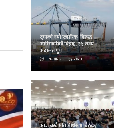
ट्रम्पको नयाँ ‘ट्यारिफ’ विरुद्ध
अमेरिकाभित्रै विद्रोह, २५ राज्य
अदालत पुगे
मंगलबार, साउन १९, २०८३
आज बस्दै प्रतिनिधिसभा बैठक,