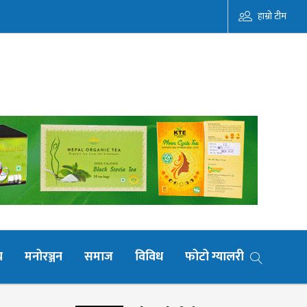
हाम्रो टीम
य
मनोरञ्जन
समाज
विविध
फोटो ग्यालरी