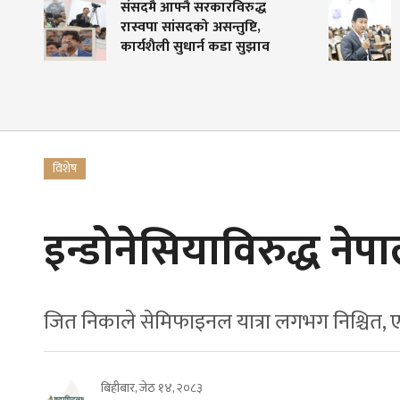
संसदमै आफ्नै सरकारविरुद्ध
संसदमा हर्कराज
रास्वपा सांसदको असन्तुष्टि,
सरकारलाई प्रश्नै-प्
कार्यशैली सुधार्न कडा सुझाव
लिपुलेकदेखि सह
उठाए मुद्दा
विशेष
इन्डोनेसियाविरुद्ध ने
जित निकाले सेमिफाइनल यात्रा लगभग निश्चित, 
बिहीबार, जेठ १४, २०८३