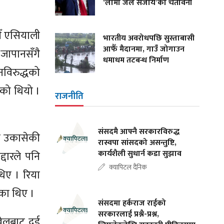
‘लामो जेल सजाय’को चेतावनी
औँ एसियाली
भारतीय अवरोधपछि सुस्ताबासी
आफैँ मैदानमा, गाउँ जोगाउन
जापानसँगै
धमाधम तटबन्ध निर्माण
नविरुद्धको
एको थियो ।
राजनीति
संसदमै आफ्नै सरकारविरुद्ध
ोर उकासेकी
रास्वपा सांसदको असन्तुष्टि,
कार्यशैली सुधार्न कडा सुझाव
्दारले पनि
क्यापिटल दैनिक
िए । रिया
ेका थिए ।
संसदमा हर्कराज राईको
सरकारलाई प्रश्नै-प्रश्न,
ेलबाट दुई