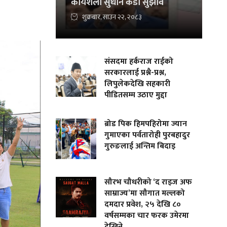
कार्यशैली सुधार्न कडा सुझाव
शुक्रबार, साउन २२, २०८३
संसदमा हर्कराज राईको
सरकारलाई प्रश्नै-प्रश्न,
लिपुलेकदेखि सहकारी
पीडितसम्म उठाए मुद्दा
ब्रोड पिक हिमपहिरोमा ज्यान
गुमाएका पर्वतारोही पुरबहादुर
गुरुङलाई अन्तिम बिदाइ
सौरभ चौधरीको ‘द राइज अफ
साम्राज्य’मा सौगात मल्लको
दमदार प्रवेश, २५ देखि ८०
वर्षसम्मका चार फरक उमेरमा
देखिने