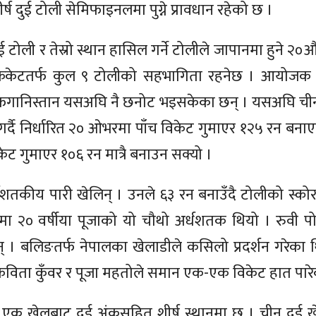
्ष दुई टोली सेमिफाइनलमा पुग्ने प्रावधान रहेको छ ।
 टोली र तेस्रो स्थान हासिल गर्ने टोलीले जापानमा हुने २०
क्रिकेटतर्फ कुल ९ टोलीको सहभागिता रहनेछ । आयोजक 
र अफगानिस्तान यसअघि नै छनोट भइसकेका छन् । यसअघि ची
गर्दै निर्धारित २० ओभरमा पाँच विकेट गुमाएर १२५ रन बना
ट गुमाएर १०६ रन मात्रै बनाउन सक्यो ।
र्धशतकीय पारी खेलिन् । उनले ६३ रन बनाउँदै टोलीको स्क
िकेटमा २० वर्षीया पूजाको यो चौथो अर्धशतक थियो । रुवी पोद
 बलिङतर्फ नेपालका खेलाडीले कसिलो प्रदर्शन गरेका थ
य, कविता कुँवर र पूजा महतोले समान एक-एक विकेट हात पार
एक खेलबाट दुई अंकसहित शीर्ष स्थानमा छ । चीन दुई ख