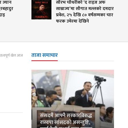
सौरभ चौधरीको ‘द राइज अफ
बेलायत
साम्राज्य’मा सौगात मल्लको दमदार
असोज
प्रवेश, २५ देखि ८० वर्षसम्मका चार
फरक उमेरमा देखिने
ताजा समाचार
महत्वपूर्ण खेल आज
संसदमै आफ्नै सरकारविरुद्ध
रास्वपा सांसदको असन्तुष्टि,