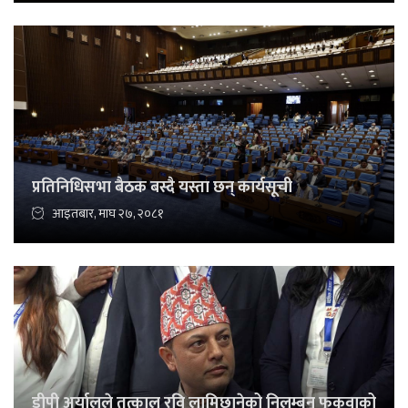
प्रतिनिधिसभा बैठक बस्दै यस्ता छन् कार्यसूची
आइतबार, माघ २७, २०८१
डीपी अर्यालले तत्काल रवि लामिछानेको निलम्बन फुकुवाको