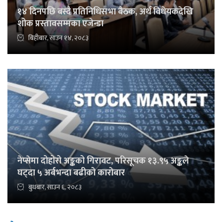
१४ दिनपछि बस्दै प्रतिनिधिसभा बैठक, अर्थ विधेयकदेखि
शोक प्रस्तावसम्मका एजेन्डा
बिहीबार, साउन १४, २०८३
नेप्सेमा दोहोरो अङ्कको गिरावट, परिसूचक १३.९५ अङ्कले
घट्दा ५ अर्बभन्दा बढीको कारोबार
बुधबार, साउन ६, २०८३