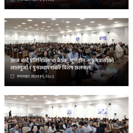
आज बस्दै प्रतिनिधिसभा बैठक, भूमिहीन-सुकुमवासीको
लालपुर्जा र पुनःस्थापनाबारे विशेष छलफल
मंगलबार, साउन १९, २०८३