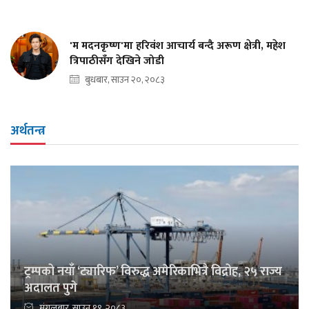
'म मदनकृष्ण'मा हरिवंश आचार्य बन्दै अरूण क्षेत्री, महेश
त्रिपाठीसँग देखिने जोडी
बुधबार, साउन २०, २०८३
अर्थतन्त्र
ट्रम्पको नयाँ ‘ट्यारिफ’ विरुद्ध अमेरिकाभित्रै विद्रोह, २५ राज्य
अदालत पुगे
मंगलबार, साउन १९, २०८३