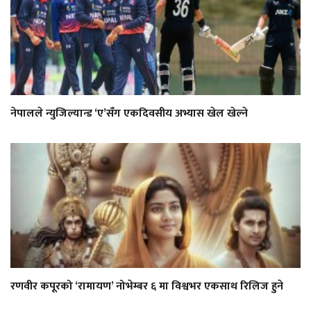
नेपालले न्युजिल्यान्ड ‘ए’सँग एकदिवसीय अभ्यास खेल खेल्ने
रणवीर कपूरको ‘रामायण’ नोभेम्बर ६ मा विश्वभर एकसाथ रिलिज हुने