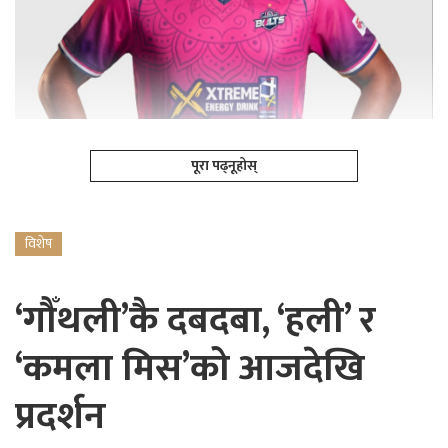
पूरा पढ्नूहोस्
विशेष
‘गौँथली’कै दबदबा, ‘हली’ र
‘कमला मिस’को आजदेखि
प्रदर्शन