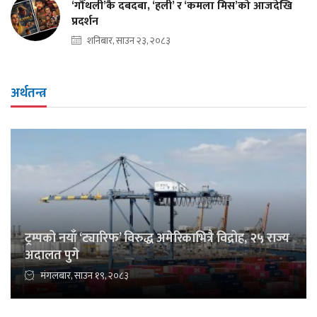
‘गौँथली’कै दबदबा, ‘हली’ र ‘कमला मिस’को आजदेखि
प्रदर्शन
शनिबार, साउन २३, २०८३
अर्थतन्त्र
ट्रम्पको नयाँ ‘ट्यारिफ’ विरुद्ध अमेरिकाभित्रै विद्रोह, २५ राज्य
अदालत पुगे
मंगलबार, साउन १९, २०८३