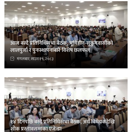
आज बस्दै प्रतिनिधिसभा बैठक, भूमिहीन-सुकुमवासीको
लालपुर्जा र पुनःस्थापनाबारे विशेष छलफल
मंगलबार, साउन १९, २०८३
१४ दिनपछि बस्दै प्रतिनिधिसभा बैठक, अर्थ विधेयकदेखि
शोक प्रस्तावसम्मका एजेन्डा