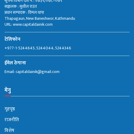
सूचना विभाग दर्ता नं. : २७३९/०७८–०७९
सञ्चालक : सुशील राउत
प्रधान सम्पादक : विमल थापा
Thapagaun, New Baneshwor, Kathmandu
URL: www.capitaldainik.com
टेलिफोन
+977-1-5244645, 5244044, 5244346
ईमेल ठेगाना
Email:
capitaldainik@gmail.com
मेनु
गृहपृष्ठ
राजनीति
विशेष