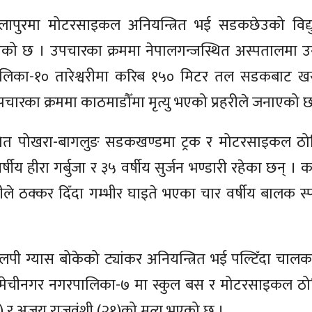
ौलापुरमा मोटरसाइकल अनियन्त्रित भई सडकछेउको विद्य
यु भएको छ । उपचारका क्रममा नेपालगन्जस्थित अस्पतालमा 
िका-१० तारेश्वरीमा करिब १५० मिटर तल सडकबाट ख
उपचारका क्रममा काठमाडौँमा मृत्यु भएको प्रहरीले जनाएको 
्थित पोखरा-बागलुङ सडकखण्डमा ट्रक र मोटरसाइकल ठोक्
र्षीय हीरा गर्बुजा र ३५ वर्षीय सुर्जन भण्डारी रहेका छन् ।
ले ठक्कर दिँदा गम्भीर घाइते भएका चार वर्षीय बालक स्पर
लपी ग्यास बोकेको ट्यांकर अनियन्त्रित भई पल्टिँदा चालक
को मेचीनगर नगरपालिका-७ मा स्कुल बस र मोटरसाइकल ठोक
 अजय राजवंशी (२१)को मृत्यु भएको छ ।