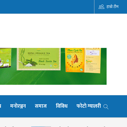
हाम्रो टीम
य
मनोरञ्जन
समाज
विविध
फोटो ग्यालरी