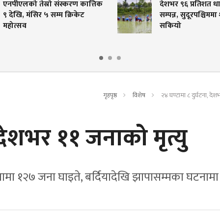
को तेस्रो संस्करण कात्तिक
देशभर ९६ प्रतिशत धान रोपाइ
, मंसिर ५ सम्म क्रिकेट
सम्पन्न, सुदूरपश्चिममा शतप्रत
सव
सकियो
गृहपृष्ठ
विशेष
२४ घण्टामा ८ दुर्घटना, देश
 देशभर ११ जनाको मृत्यु
ामा १२७ जना घाइते, बर्दियादेखि झापासम्मका घटनामा