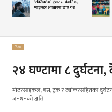
‘टक्सिक’को ट्रेलर सार्वजनिक,
एनपीएल
ग्याङ्स्टर अवतारमा छाए यश
९ देखि
महोत्
विशेष
२४ घण्टामा ८ दुर्घटना,
मोटरसाइकल, बस, ट्रक र ट्यांकरसहितका दुर्घटन
जनधनको क्षति