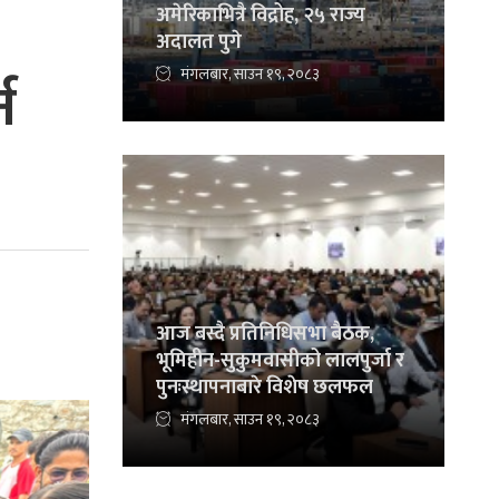
अमेरिकाभित्रै विद्रोह, २५ राज्य
अदालत पुगे
मंगलबार, साउन १९, २०८३
न
आज बस्दै प्रतिनिधिसभा बैठक,
भूमिहीन-सुकुमवासीको लालपुर्जा र
पुनःस्थापनाबारे विशेष छलफल
मंगलबार, साउन १९, २०८३