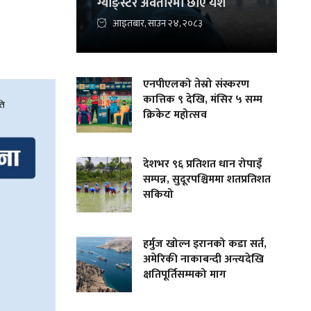
ग्याङ्स्टर अवतारमा छाए यश
आइतबार, साउन २४, २०८३
एनपीएलको तेस्रो संस्करण
कात्तिक ९ देखि, मंसिर ५ सम्म
क्रिकेट महोत्सव
देशभर ९६ प्रतिशत धान रोपाइँ
सम्पन्न, सुदूरपश्चिममा शतप्रतिशत
सकियो
हर्मुज खोल्न इरानको कडा सर्त,
अमेरिकी नाकाबन्दी अन्त्यदेखि
क्षतिपूर्तिसम्मको माग