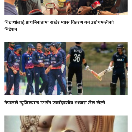
विद्यार्थीलाई प्राथमिकतामा राखेर ग्यास वितरण गर्न उद्योगमन्त्रीको
निर्देशन
नेपालले न्युजिल्यान्ड ‘ए’सँग एकदिवसीय अभ्यास खेल खेल्ने