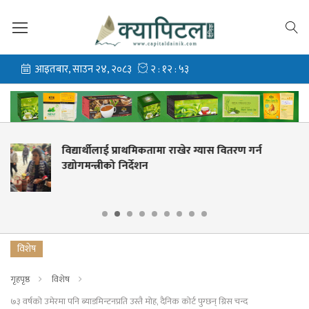
ग्यास वितरण गर्न
नेपालले न्युजिल्यान्ड ‘ए’सँग ए
खेल्ने
विशेष
गृहपृष्ठ
विशेष
७३ वर्षको उमेरमा पनि ब्याडमिन्टनप्रति उस्तै मोह, दैनिक कोर्ट पुग्छन् ग्रिस चन्द