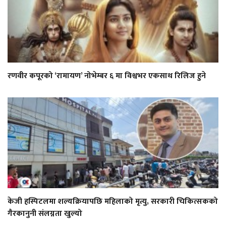
रणवीर कपूरको ‘रामायण’ नोभेम्बर ६ मा विश्वभर एकसाथ रिलिज हुने
केजी हस्पिटलमा शल्यक्रियापछि महिलाको मृत्यु, सरकारी चिकित्सकको
गैरकानुनी संलग्नता खुल्यो