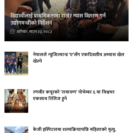
विद्यार्थीलाई प्राथमिकतामा राखेर ग्यास वितरण गर्न
उद्योगमन्त्रीको निर्देशन
शनिबार, साउन २३, २०८३
नेपालले न्युजिल्यान्ड ‘ए’सँग एकदिवसीय अभ्यास खेल
खेल्ने
रणवीर कपूरको ‘रामायण’ नोभेम्बर ६ मा विश्वभर
एकसाथ रिलिज हुने
केजी हस्पिटलमा शल्यक्रियापछि महिलाको मृत्यु,