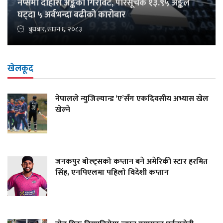
नेप्सेमा दोहोरो अङ्कको गिरावट, परिसूचक १३.९५ अङ्कले
घट्दा ५ अर्बभन्दा बढीको कारोबार
बुधबार, साउन ६, २०८३
खेलकूद
नेपालले न्युजिल्यान्ड ‘ए’सँग एकदिवसीय अभ्यास खेल
खेल्ने
जनकपुर बोल्ट्सको कप्तान बने अमेरिकी स्टार हरमित
सिंह, एनपिएलमा पहिलो विदेशी कप्तान