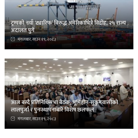
ट्रम्पको नयाँ ‘ट्यारिफ’ विरुद्ध अमेरिकाभित्रै विद्रोह, २५ राज्य
अदालत पुगे
मंगलबार, साउन १९, २०८३
आज बस्दै प्रतिनिधिसभा बैठक, भूमिहीन-सुकुमवासीको
लालपुर्जा र पुनःस्थापनाबारे विशेष छलफल
मंगलबार, साउन १९, २०८३