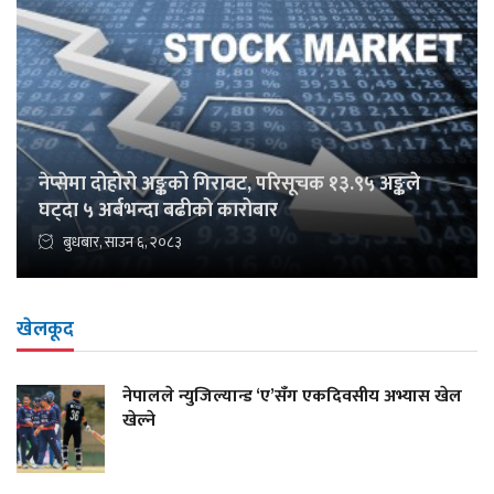
नेप्सेमा दोहोरो अङ्कको गिरावट, परिसूचक १३.९५ अङ्कले
घट्दा ५ अर्बभन्दा बढीको कारोबार
बुधबार, साउन ६, २०८३
खेलकूद
नेपालले न्युजिल्यान्ड ‘ए’सँग एकदिवसीय अभ्यास खेल
खेल्ने