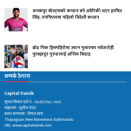
जनकपुर बोल्ट्सको कप्तान बने अमेरिकी स्टार हरमित
सिंह, एनपिएलमा पहिलो विदेशी कप्तान
ब्रोड पिक हिमपहिरोमा ज्यान गुमाएका पर्वतारोही
पुरबहादुर गुरुङलाई अन्तिम बिदाइ
सम्पर्क ठेगाना
Capital Dainik
सूचना विभाग दर्ता नं. : २७३९/०७८–०७९
सञ्चालक : सुशील राउत
प्रधान सम्पादक : विमल थापा
Thapagaun, New Baneshwor, Kathmandu
URL: www.capitaldainik.com