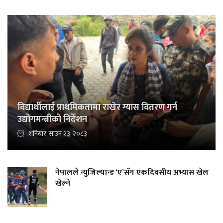
विद्यार्थीलाई प्राथमिकतामा राखेर ग्यास वितरण गर्न
उद्योगमन्त्रीको निर्देशन
शनिबार, साउन २३, २०८३
नेपालले न्युजिल्यान्ड ‘ए’सँग एकदिवसीय अभ्यास खेल
खेल्ने