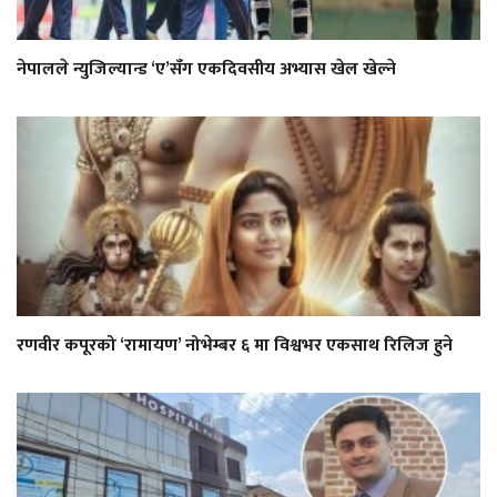
नेपालले न्युजिल्यान्ड ‘ए’सँग एकदिवसीय अभ्यास खेल खेल्ने
रणवीर कपूरको ‘रामायण’ नोभेम्बर ६ मा विश्वभर एकसाथ रिलिज हुने