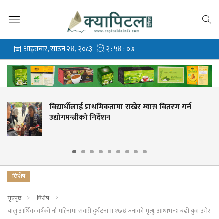
कतामा राखेर ग्यास वितरण गर्न
नेपालले न्युजिल्यान्
खेल्ने
विशेष
गृहपृष्ठ
विशेष
चालु आर्थिक वर्षको नौ महिनामा सवारी दुर्घटनामा १७४ जनाको मृत्यु, आधाभन्दा बढी युवा उमेर