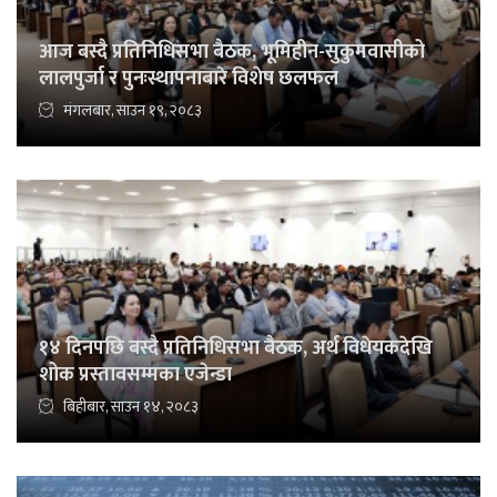
आज बस्दै प्रतिनिधिसभा बैठक, भूमिहीन-सुकुमवासीको
लालपुर्जा र पुनःस्थापनाबारे विशेष छलफल
मंगलबार, साउन १९, २०८३
१४ दिनपछि बस्दै प्रतिनिधिसभा बैठक, अर्थ विधेयकदेखि
शोक प्रस्तावसम्मका एजेन्डा
बिहीबार, साउन १४, २०८३