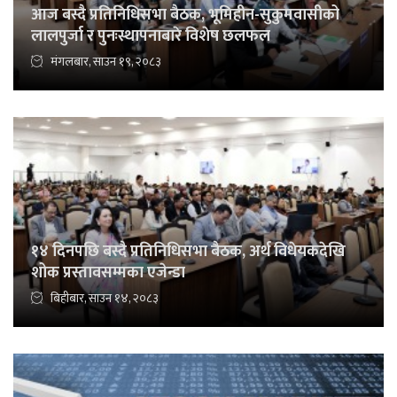
आज बस्दै प्रतिनिधिसभा बैठक, भूमिहीन-सुकुमवासीको
लालपुर्जा र पुनःस्थापनाबारे विशेष छलफल
मंगलबार, साउन १९, २०८३
१४ दिनपछि बस्दै प्रतिनिधिसभा बैठक, अर्थ विधेयकदेखि
शोक प्रस्तावसम्मका एजेन्डा
बिहीबार, साउन १४, २०८३