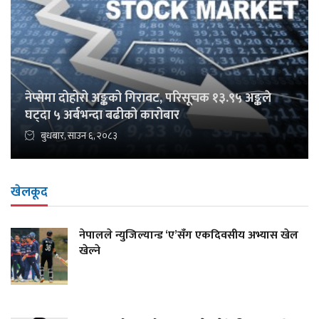
नेप्सेमा दोहोरो अङ्कको गिरावट, परिसूचक १३.९५ अङ्कले
घट्दा ५ अर्बभन्दा बढीको कारोबार
बुधबार, साउन ६, २०८३
खेलकूद
नेपालले न्युजिल्यान्ड ‘ए’सँग एकदिवसीय अभ्यास खेल
खेल्ने