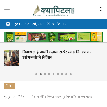
ेर ग्यास वितरण गर्न
नेपालले न्युजिल्यान्ड ‘ए’सँ
खेल्ने
विशेष
गृहपृष्ठ
विशेष
देशका विभिन्न जिल्लाबाट लागुऔषधसहित १३ जना पक्राउ