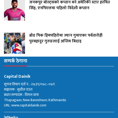
जनकपुर बोल्ट्सको कप्तान बने अमेरिकी स्टार हरमित
सिंह, एनपिएलमा पहिलो विदेशी कप्तान
ब्रोड पिक हिमपहिरोमा ज्यान गुमाएका पर्वतारोही
पुरबहादुर गुरुङलाई अन्तिम बिदाइ
सम्पर्क ठेगाना
Capital Dainik
सूचना विभाग दर्ता नं. : २७३९/०७८–०७९
सञ्चालक : सुशील राउत
प्रधान सम्पादक : विमल थापा
Thapagaun, New Baneshwor, Kathmandu
URL: www.capitaldainik.com