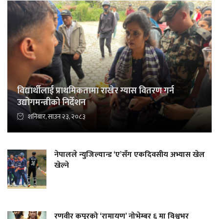
विद्यार्थीलाई प्राथमिकतामा राखेर ग्यास वितरण गर्न
उद्योगमन्त्रीको निर्देशन
शनिबार, साउन २३, २०८३
नेपालले न्युजिल्यान्ड ‘ए’सँग एकदिवसीय अभ्यास खेल
खेल्ने
रणवीर कपूरको ‘रामायण’ नोभेम्बर ६ मा विश्वभर