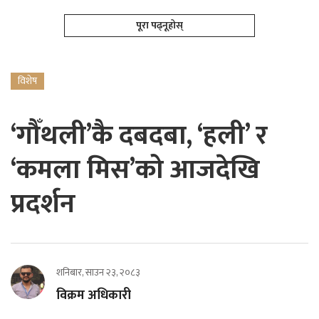
पूरा पढ्नूहोस्
विशेष
‘गौँथली’कै दबदबा, ‘हली’ र
‘कमला मिस’को आजदेखि
प्रदर्शन
शनिबार, साउन २३, २०८३
विक्रम अधिकारी