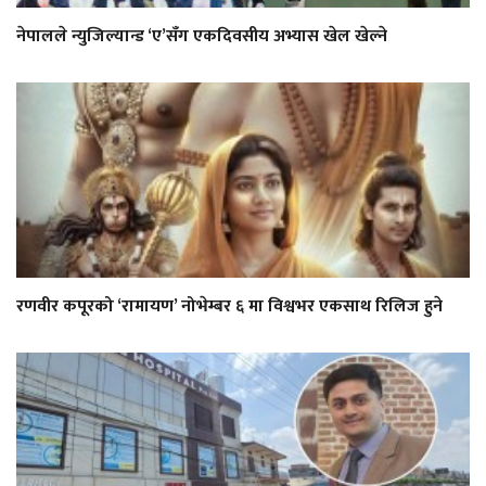
नेपालले न्युजिल्यान्ड ‘ए’सँग एकदिवसीय अभ्यास खेल खेल्ने
रणवीर कपूरको ‘रामायण’ नोभेम्बर ६ मा विश्वभर एकसाथ रिलिज हुने