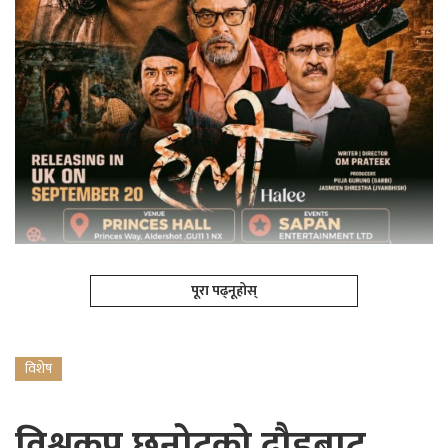
पूरा पढ्नूहोस्
विशेष
विश्वकप छनोटको दौडबाट