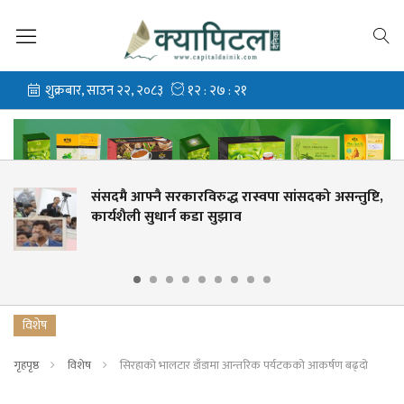
विरुद्ध रास्वपा सांसदको असन्तुष्टि,
संसदमा हर्कराज राई
 कडा सुझाव
लिपुलेकदेखि सहकार
विशेष
गृहपृष्ठ
विशेष
सिरहाको भालटार डाँडामा आन्तरिक पर्यटकको आकर्षण बढ्दो