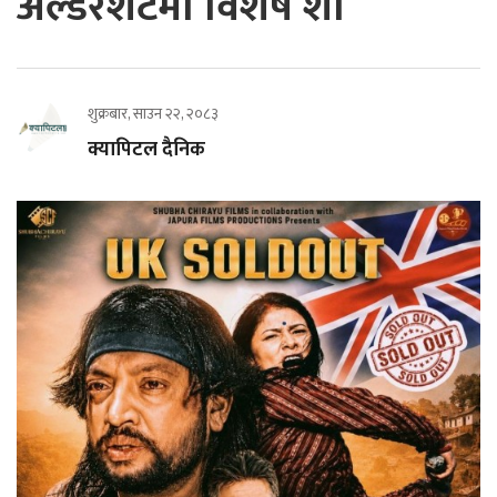
अल्डरशटमा विशेष शो
शुक्रबार, साउन २२, २०८३
क्यापिटल दैनिक