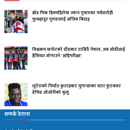
ब्रोड पिक हिमपहिरोमा ज्यान गुमाएका पर्वतारोही
पुरबहादुर गुरुङलाई अन्तिम बिदाइ
विश्वकप छनोटको दौडबाट टाढिँदै नेपाल, अब ओडीआई
हैसियत जोगाउने 'अग्निपरीक्षा'
लुटेराको निर्घात कुटाइबाट युगान्डाका स्टार फुटबलर
डेभिड ओओरीको मृत्यु
सम्पर्क ठेगाना