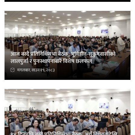
आज बस्दै प्रतिनिधिसभा बैठक, भूमिहीन-सुकुमवासीको
लालपुर्जा र पुनःस्थापनाबारे विशेष छलफल
मंगलबार, साउन १९, २०८३
१४ दिनपछि बस्दै प्रतिनिधिसभा बैठक, अर्थ विधेयकदेखि