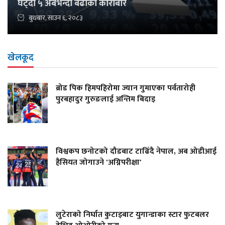
घट्दा ५ अर्बभन्दा बढीको कारोबार
बुधबार, साउन ६, २०८३
खेलकूद
ब्रोड पिक हिमपहिरोमा ज्यान गुमाएका पर्वतारोही
पुरबहादुर गुरुङलाई अन्तिम बिदाइ
विश्वकप छनोटको दौडबाट टाढिँदै नेपाल, अब ओडीआई
हैसियत जोगाउने 'अग्निपरीक्षा'
लुटेराको निर्घात कुटाइबाट युगान्डाका स्टार फुटबलर