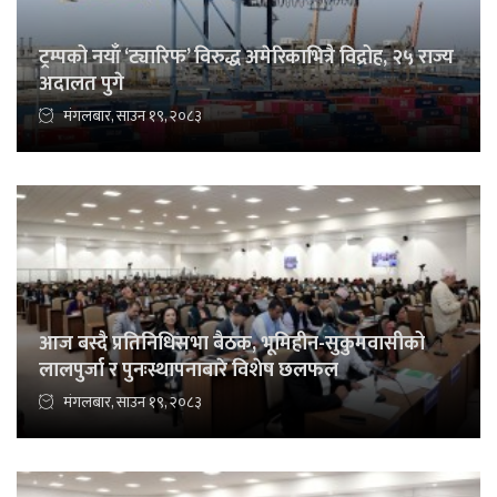
ट्रम्पको नयाँ ‘ट्यारिफ’ विरुद्ध अमेरिकाभित्रै विद्रोह, २५ राज्य
अदालत पुगे
मंगलबार, साउन १९, २०८३
आज बस्दै प्रतिनिधिसभा बैठक, भूमिहीन-सुकुमवासीको
लालपुर्जा र पुनःस्थापनाबारे विशेष छलफल
मंगलबार, साउन १९, २०८३