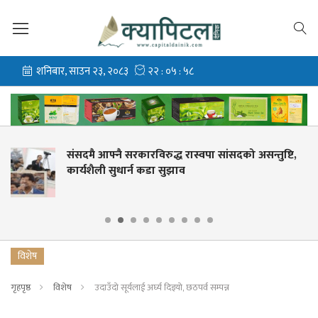
िरुद्ध रास्वपा सांसदको असन्तुष्टि,
संसदमा हर्कराज राईको
डा सुझाव
लिपुलेकदेखि सहकारी
विशेष
गृहपृष्ठ
विशेष
उदाउँदो सूर्यलाई अर्घ्य दिइयो, छठपर्व सम्पन्न