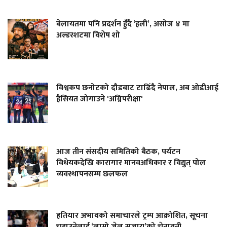
बेलायतमा पनि प्रदर्शन हुँदै ‘हली’, असोज ४ मा
अल्डरशटमा विशेष शो
विश्वकप छनोटको दौडबाट टाढिँदै नेपाल, अब ओडीआई
हैसियत जोगाउने 'अग्निपरीक्षा'
आज तीन संसदीय समितिको बैठक, पर्यटन
विधेयकदेखि कारागार मानवअधिकार र विद्युत् पोल
व्यवस्थापनसम्म छलफल
हतियार अभावको समाचारले ट्रम्प आक्रोशित, सूचना
चुहाउनेलाई ‘लामो जेल सजाय’को चेतावनी