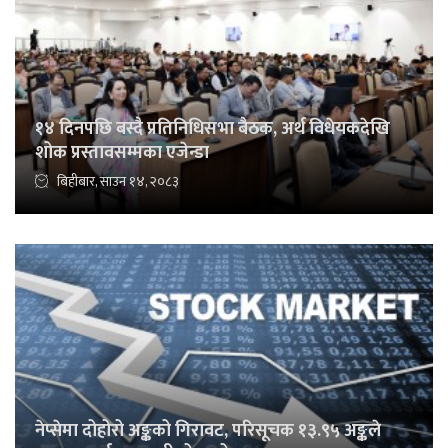
१४ दिनपछि बस्दै प्रतिनिधिसभा बैठक, अर्थ विधेयकदेखि
शोक प्रस्तावसम्मका एजेन्डा
बिहीबार, साउन १४, २०८३
नेप्सेमा दोहोरो अङ्कको गिरावट, परिसूचक १३.९५ अङ्कले