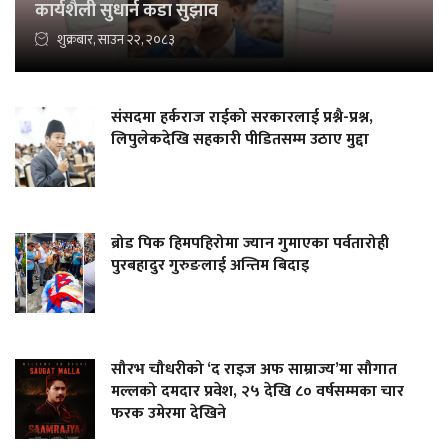
कार्यशैली सुधार्न कडा सुझाव
शुक्रबार, साउन २२, २०८३
संसदमा हर्कराज राईको सरकारलाई प्रश्नै-प्रश्न,
लिपुलेकदेखि सहकारी पीडितसम्म उठाए मुद्दा
ब्रोड पिक हिमपहिरोमा ज्यान गुमाएका पर्वतारोही
पुरबहादुर गुरुङलाई अन्तिम बिदाइ
सौरभ चौधरीको ‘द राइज अफ साम्राज्य’मा सौगात
मल्लको दमदार प्रवेश, २५ देखि ८० वर्षसम्मका चार
फरक उमेरमा देखिने