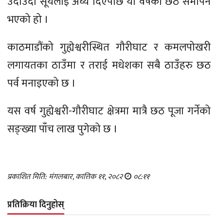
उदाउँदो सूर्यलाई अर्घ्य दिएपछि यो वर्षको छठ समापन
भएको हो ।
काठमाडौंको गुह्येश्वरीस्थित गौरीघाट र कमलपोखरी
लगायतका ठाउँमा र तराई मधेशका सबै ठाउँहरु छठ
पर्व मनाइएको छ ।
यस वर्ष गुह्येश्वरी-गौरीघाट क्षेत्रमा मात्रै छठ पूजा गर्नेको
सङ्ख्या पाँच लाख पुगेको छ ।
प्रकाशित मिति: मंगलबार, कात्तिक ११, २०८२
०८:११
प्रतिक्रिया दिनुहोस्