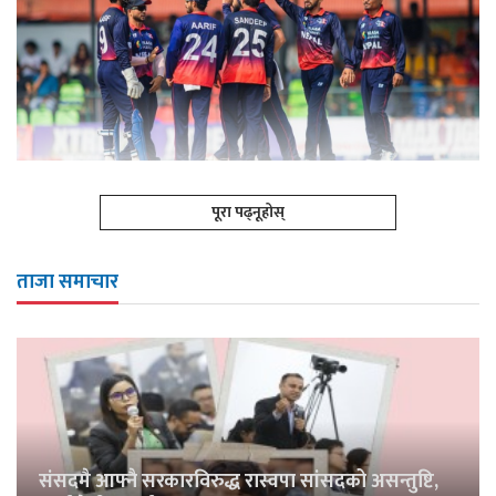
पूरा पढ्नूहोस्
ताजा समाचार
संसदमै आफ्नै सरकारविरुद्ध रास्वपा सांसदको असन्तुष्टि,