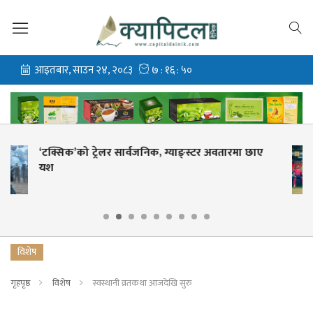
वतारमा छाए
एनपीएलको तेस्रो संस्करण कात्तिक ९ देखि, 
क्रिकेट महोत्सव
विशेष
गृहपृष्ठ
विशेष
स्वस्थानी व्रतकथा आजदेखि सुरु