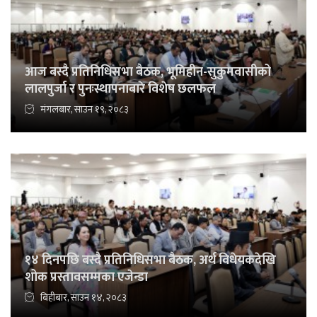
आज बस्दै प्रतिनिधिसभा बैठक, भूमिहीन-सुकुमवासीको
लालपुर्जा र पुनःस्थापनाबारे विशेष छलफल
मंगलबार, साउन १९, २०८३
१४ दिनपछि बस्दै प्रतिनिधिसभा बैठक, अर्थ विधेयकदेखि
शोक प्रस्तावसम्मका एजेन्डा
बिहीबार, साउन १४, २०८३