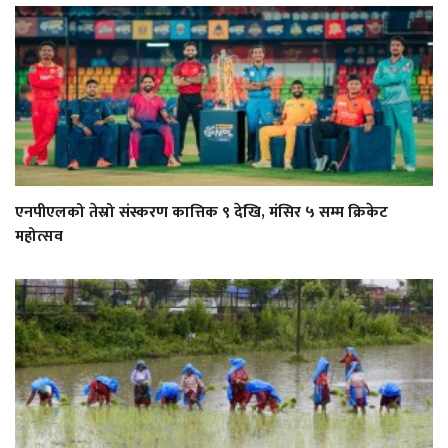
एनपीएलको तेस्रो संस्करण कात्तिक ९ देखि, मंसिर ५ सम्म क्रिकेट
महोत्सव