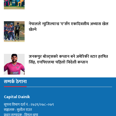
नेपालले न्युजिल्यान्ड ‘ए’सँग एकदिवसीय अभ्यास खेल
खेल्ने
जनकपुर बोल्ट्सको कप्तान बने अमेरिकी स्टार हरमित
सिंह, एनपिएलमा पहिलो विदेशी कप्तान
सम्पर्क ठेगाना
Capital Dainik
सूचना विभाग दर्ता नं. : २७३९/०७८–०७९
सञ्चालक : सुशील राउत
प्रधान सम्पादक : विमल थापा