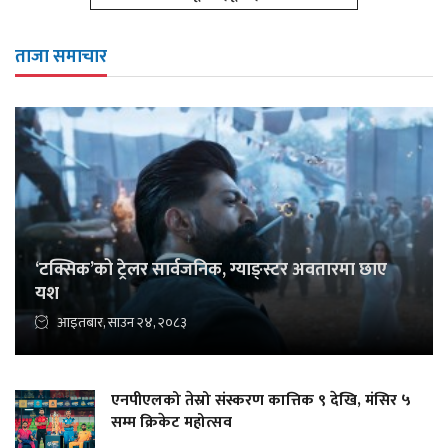
ताजा समाचार
‘टक्सिक’को ट्रेलर सार्वजनिक, ग्याङ्स्टर अवतारमा छाए
यश
आइतबार, साउन २४, २०८३
एनपीएलको तेस्रो संस्करण कात्तिक ९ देखि, मंसिर ५
सम्म क्रिकेट महोत्सव