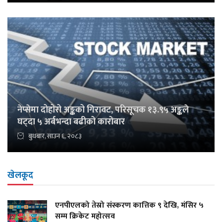
नेप्सेमा दोहोरो अङ्कको गिरावट, परिसूचक १३.९५ अङ्कले
घट्दा ५ अर्बभन्दा बढीको कारोबार
बुधबार, साउन ६, २०८३
खेलकूद
एनपीएलको तेस्रो संस्करण कात्तिक ९ देखि, मंसिर ५
सम्म क्रिकेट महोत्सव