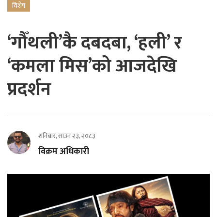
विशेष
‘गौँथली’कै दबदबा, ‘हली’ र
‘कमला मिस’को आजदेखि
प्रदर्शन
शनिबार, साउन २३, २०८३
विक्रम अधिकारी