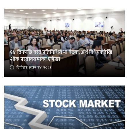
१४ दिनपछि बस्दै प्रतिनिधिसभा बैठक, अर्थ विधेयकदेखि
शोक प्रस्तावसम्मका एजेन्डा
बिहीबार, साउन १४, २०८३