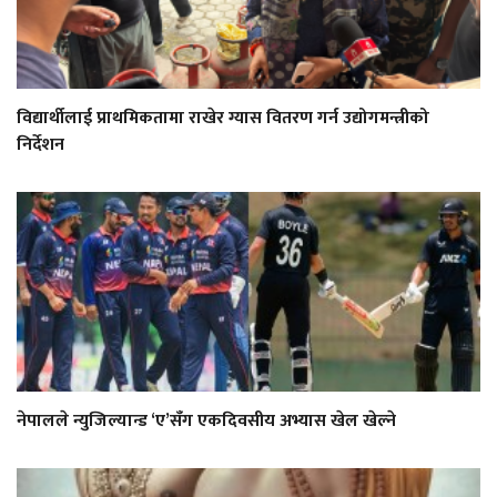
विद्यार्थीलाई प्राथमिकतामा राखेर ग्यास वितरण गर्न उद्योगमन्त्रीको
निर्देशन
नेपालले न्युजिल्यान्ड ‘ए’सँग एकदिवसीय अभ्यास खेल खेल्ने