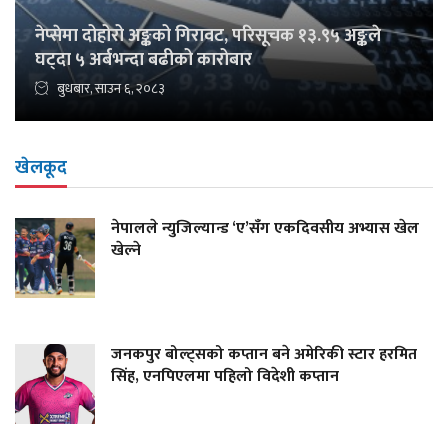
नेप्सेमा दोहोरो अङ्कको गिरावट, परिसूचक १३.९५ अङ्कले
घट्दा ५ अर्बभन्दा बढीको कारोबार
बुधबार, साउन ६, २०८३
खेलकूद
नेपालले न्युजिल्यान्ड ‘ए’सँग एकदिवसीय अभ्यास खेल
खेल्ने
जनकपुर बोल्ट्सको कप्तान बने अमेरिकी स्टार हरमित
सिंह, एनपिएलमा पहिलो विदेशी कप्तान