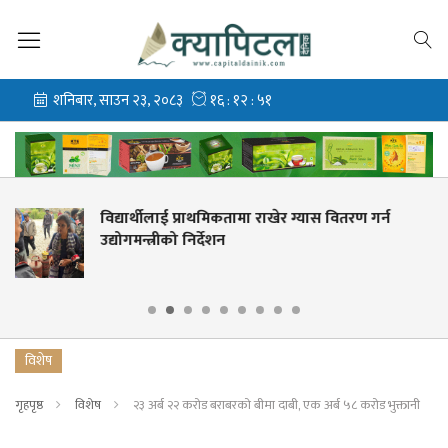
खेर ग्यास वितरण गर्न
नेपालले न्युजिल्यान्ड ‘ए’सँ
खेल्ने
विशेष
गृहपृष्ठ
विशेष
२३ अर्ब २२ करोड बराबरको बीमा दाबी, एक अर्ब ५८ करोड भुक्तानी