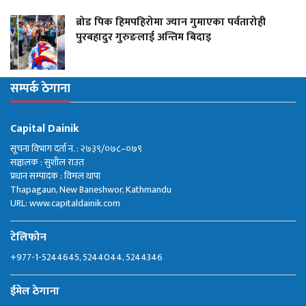
ब्रोड पिक हिमपहिरोमा ज्यान गुमाएका पर्वतारोही
पुरबहादुर गुरुङलाई अन्तिम बिदाइ
सम्पर्क ठेगाना
Capital Dainik
सूचना विभाग दर्ता नं. : २७३९/०७८–०७९
सञ्चालक : सुशील राउत
प्रधान सम्पादक : विमल थापा
Thapagaun, New Baneshwor, Kathmandu
URL: www.capitaldainik.com
टेलिफोन
+977-1-5244645, 5244044, 5244346
ईमेल ठेगाना