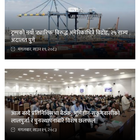
ट्रम्पको नयाँ ‘ट्यारिफ’ विरुद्ध अमेरिकाभित्रै विद्रोह, २५ राज्य
अदालत पुगे
मंगलबार, साउन १९, २०८३
आज बस्दै प्रतिनिधिसभा बैठक, भूमिहीन-सुकुमवासीको
लालपुर्जा र पुनःस्थापनाबारे विशेष छलफल
मंगलबार, साउन १९, २०८३