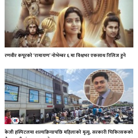
रणवीर कपूरको ‘रामायण’ नोभेम्बर ६ मा विश्वभर एकसाथ रिलिज हुने
केजी हस्पिटलमा शल्यक्रियापछि महिलाको मृत्यु, सरकारी चिकित्सकको