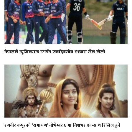
नेपालले न्युजिल्यान्ड ‘ए’सँग एकदिवसीय अभ्यास खेल खेल्ने
रणवीर कपूरको ‘रामायण’ नोभेम्बर ६ मा विश्वभर एकसाथ रिलिज हुने