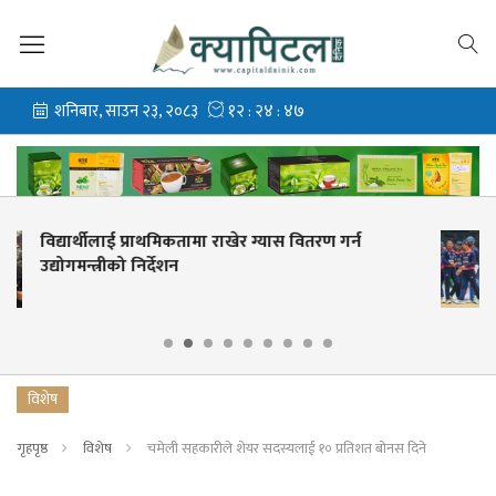
न
नेपालले न्युजिल्यान्ड ‘ए’सँग एकदिवसीय अभ्यास
खेल्ने
विशेष
गृहपृष्ठ
विशेष
चमेली सहकारीले शेयर सदस्यलाई १० प्रतिशत बोनस दिने