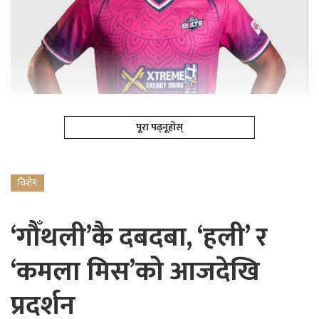
पूरा पढ्नूहोस्
विशेष
‘गौँथली’कै दबदबा, ‘हली’ र
‘कमला मिस’को आजदेखि
प्रदर्शन