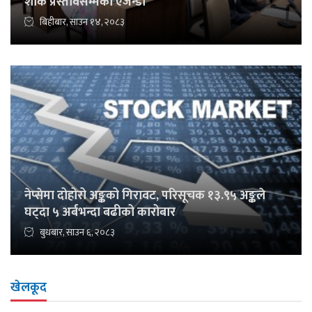
शोक प्रस्तावसम्मका एजेन्डा
बिहीबार, साउन १४, २०८३
नेप्सेमा दोहोरो अङ्कको गिरावट, परिसूचक १३.९५ अङ्कले
घट्दा ५ अर्बभन्दा बढीको कारोबार
बुधबार, साउन ६, २०८३
खेलकूद