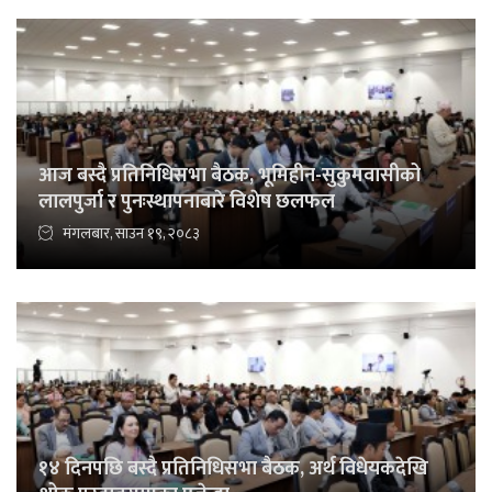
आज बस्दै प्रतिनिधिसभा बैठक, भूमिहीन-सुकुमवासीको
लालपुर्जा र पुनःस्थापनाबारे विशेष छलफल
मंगलबार, साउन १९, २०८३
१४ दिनपछि बस्दै प्रतिनिधिसभा बैठक, अर्थ विधेयकदेखि