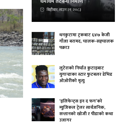
धमाधम तटबन्ध निर्माण
बिहीबार, साउन २१, २०८३
धनकुटामा ट्रकबाट ६४७ केजी
गाँजा बरामद, चालक-सहचालक
पक्राउ
लुटेराको निर्घात कुटाइबाट
युगान्डाका स्टार फुटबलर डेभिड
ओओरीको मृत्यु
‘इलिफेन्ट्स इन द फग’को
म्युजिकल ट्रेलर सार्वजनिक,
सन्तानको खोजी र पीडाको कथा
उजागर