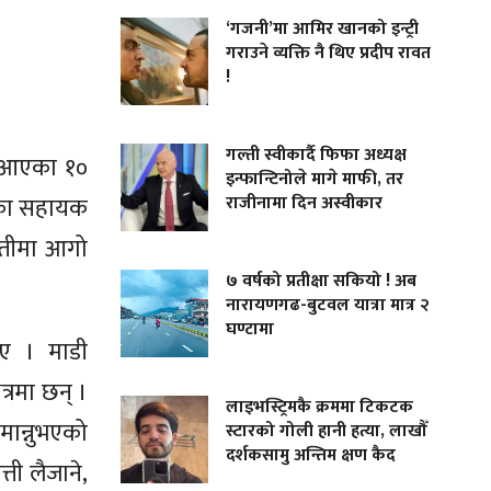
‘गजनी’मा आमिर खानको इन्ट्री
गराउने व्यक्ति नै थिए प्रदीप रावत
!
गल्ती स्वीकार्दै फिफा अध्यक्ष
ै आएका १०
इन्फान्टिनोले मागे माफी, तर
राजीनामा दिन अस्वीकार
्जका सहायक
्तीमा आगो
७ वर्षको प्रतीक्षा सकियो ! अब
नारायणगढ-बुटवल यात्रा मात्र २
घण्टामा
ाए । माडी
्रमा छन् ।
लाइभस्ट्रिमकै क्रममा टिकटक
मान्नुभएको
स्टारको गोली हानी हत्या, लाखौँ
दर्शकसामु अन्तिम क्षण कैद
ती लैजाने,