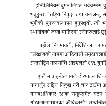
इन्डिजिनियस वुमन लिगल अवेयरनेस ग्रुप
भन्नुहुन्छ, “राष्ट्रिय निकुञ्ज तथा वन्यज
भूमीको पुनःव्यवस्थापन हुनुपथ्र्यो, त्य
स्थानीयको जग्गा चाहिएमा उनीहरुलाई छुट्टै
उहाँले नियमावली, निर्देशिका बनाएर
“संरक्षणको नाममा आदिवासी समुदायलाई विस्था
अन्तर्राष्ट्रिय महासन्धि आइएलओ १६९, युनड्
हालै मात्र इनोल्यागले ढोरपाटन शिकार आर
नागार्जुन राष्ट्रिय निकुञ्ज गरी चार ठाउँ
मानवअधिकार रक्षक समूहसमेत गठन गरे
गोठालालगायतका जीविकासँग सम्बन्धित क्