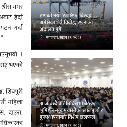
 श्रीस मगर
ट्रम्पको नयाँ ‘ट्यारिफ’ विरुद्ध
षबाट हेर्दा
अमेरिकाभित्रै विद्रोह, २५ राज्य
 गठन गर्दा
अदालत पुगे
।”
मंगलबार, साउन १९, २०८३
ाउनुभयो ।
ाष्ट्र भएको
ष, शिवपुरी
िवासी महिला
आज बस्दै प्रतिनिधिसभा बैठक,
भूमिहीन-सुकुमवासीको लालपुर्जा र
स, दाउरा,
पुनःस्थापनाबारे विशेष छलफल
े अधिकारका
मंगलबार, साउन १९, २०८३