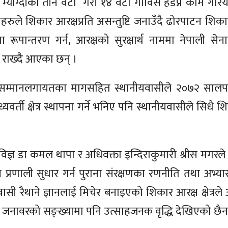
 म्याग्दीको तीन वटा गरी १४ वटा गाविस हडप्ने काम गरि
हरुले शिकार आरक्षप्रति असन्तुष्टि जनाउँदै ढोरपाटन शिक
रूपान्तरण गर्न, आरक्षको सुरक्षार्थ नाममा नेपाली सेना
ग राख्दै आएका छन् ।
मानलगायतका मागसहित स्थानीयवासीले २०७२ सालपछि
यवर्ती क्षेत्र स्थापना गर्ने भनिए पनि स्थानीयवासीले सिधै 
िज्ञ डा कमल थापा र अधिवक्ता इन्दिराकुमारी श्रीस मगरल
य प्रणाली सुधार गर्न पुराना संरक्षणका रणनीति तथा अभ्
ासी रैथाने ज्ञानलाई मिचेर बनाइएको शिकार आरक्ष क्षेत्रले
ली जनावरको सङ्ख्यामा पनि उत्साहजनक वृद्धि देखिएको छैन