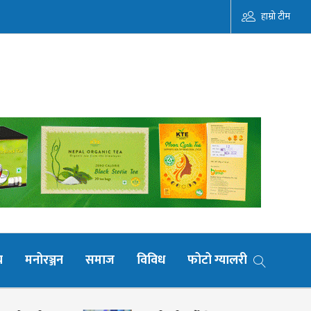
हाम्रो टीम
य
मनोरञ्जन
समाज
विविध
फोटो ग्यालरी