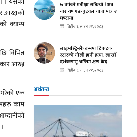
यो । यसका
७ वर्षको प्रतीक्षा सकियो ! अब
नारायणगढ-बुटवल यात्रा मात्र २
ार आरक्षको
घण्टामा
को क्याम्प
बिहीबार, साउन २१, २०८३
लाइभस्ट्रिमकै क्रममा टिकटक
 विभिन्न
स्टारको गोली हानी हत्या, लाखौँ
दर्शकसामु अन्तिम क्षण कैद
शिकार आरक्ष
बिहीबार, साउन २१, २०८३
अर्थतन्त्र
े गरेको एक
यासहरू काम
 आम्दानीको
 ।