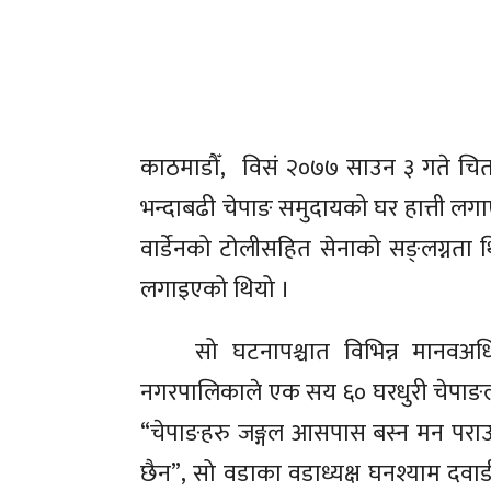
काठमाडौँ, विसं २०७७ साउन ३ गते चि
भन्दाबढी चेपाङ समुदायको घर हात्ती लगाए
वार्डेनको टोलीसहित सेनाको सङ्लग्नता
लगाइएको थियो ।
सो घटनापश्चात विभिन्न मानवअधिकारवाद
नगरपालिकाले एक सय ६० घरधुरी चेपाङलाई नय
“चेपाङहरु जङ्गल आसपास बस्न मन पराउने
छैन”, सो वडाका वडाध्यक्ष घनश्याम दवाडील