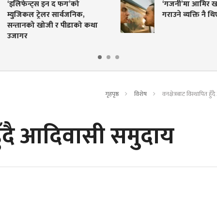
‘इलिफेन्ट्स इन द फग’को
‘गजनी’मा आमिर खानक
म्युजिकल ट्रेलर सार्वजनिक,
गराउने व्यक्ति नै थिए 
सन्तानको खोजी र पीडाको कथा
उजागर
गृहपृष्ठ
विशेष
वनक्षेत्रबाट विस्थापित हु
 हुँदै आदिवासी समुदाय