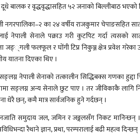
 दूधे बालक र वृद्धवृद्धासहित ५२ जनाको बिल्लीबाठ भएको
ती नगरपालिका–२ का २४ वर्षीय राजकुमार चेपाङसहित सात
हरुलाई नेपाली सेनाले पक्राउ गरी कुटपिट गर्दा त्यसको 
ा जङ््गली फलफूल र घोंगी टिप्न निकुञ्ज क्षेत्र प्रवेश गरेक
ानवीय यातना दिएका थिए ।
्लग्न नेपाली सेनाको तत्कालीन सिद्धिबक्स गणका हुद्दा
ा सङ्लग्न अन्य सेनाले छुट पाए । तर जीविकाकै लागि निकु
 धेरै छन्, कमै मात्र सार्वजनिक हुने गर्दछन् ।
ि समुदाय जल, जमिन र जङ्गलसँग निकट मानिन्छन् । 
रविधिभन्दा रैथाने ज्ञान, प्रथा, परम्परालाई बढी महत्व दिन्छन्