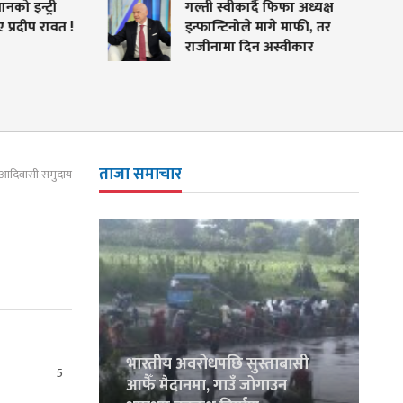
ो इन्ट्री
गल्ती स्वीकार्दै फिफा अध्यक्ष
प्रदीप रावत !
इन्फान्टिनोले मागे माफी, तर
राजीनामा दिन अस्वीकार
ताजा समाचार
ँदै आदिवासी समुदाय
भारतीय अवरोधपछि सुस्ताबासी
5
आफैँ मैदानमा, गाउँ जोगाउन