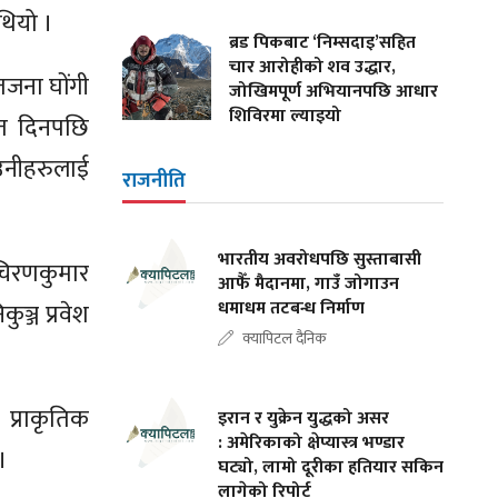
 थियो ।
ब्रड पिकबाट ‘निम्सदाइ’सहित
चार आरोहीको शव उद्धार,
जना घोंगी
जोखिमपूर्ण अभियानपछि आधार
शिविरमा ल्याइयो
सात दिनपछि
ा उनीहरुलाई
राजनीति
भारतीय अवरोधपछि सुस्ताबासी
 चिरणकुमार
आफैँ मैदानमा, गाउँ जोगाउन
धमाधम तटबन्ध निर्माण
ञ्ज प्रवेश
क्यापिटल दैनिक
प्राकृतिक
इरान र युक्रेन युद्धको असर
: अमेरिकाको क्षेप्यास्त्र भण्डार
 ।
घट्यो, लामो दूरीका हतियार सकिन
लागेको रिपोर्ट