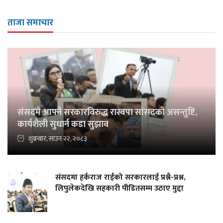
ताजा समाचार
संसदमै आफ्नै सरकारविरुद्ध रास्वपा सांसदको असन्तुष्टि,
कार्यशैली सुधार्न कडा सुझाव
शुक्रबार, साउन २२, २०८३
संसदमा हर्कराज राईको सरकारलाई प्रश्नै-प्रश्न,
लिपुलेकदेखि सहकारी पीडितसम्म उठाए मुद्दा