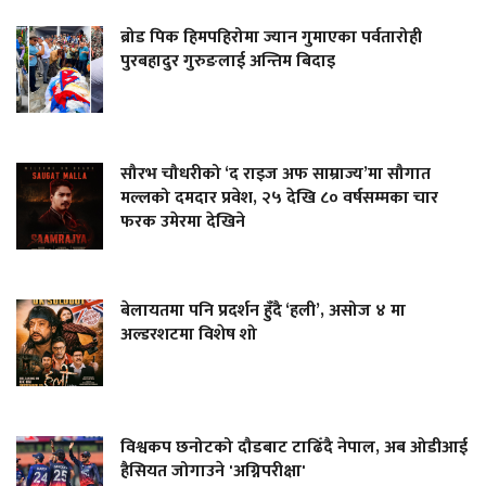
ब्रोड पिक हिमपहिरोमा ज्यान गुमाएका पर्वतारोही
पुरबहादुर गुरुङलाई अन्तिम बिदाइ
सौरभ चौधरीको ‘द राइज अफ साम्राज्य’मा सौगात
मल्लको दमदार प्रवेश, २५ देखि ८० वर्षसम्मका चार
फरक उमेरमा देखिने
बेलायतमा पनि प्रदर्शन हुँदै ‘हली’, असोज ४ मा
अल्डरशटमा विशेष शो
विश्वकप छनोटको दौडबाट टाढिँदै नेपाल, अब ओडीआई
हैसियत जोगाउने 'अग्निपरीक्षा'