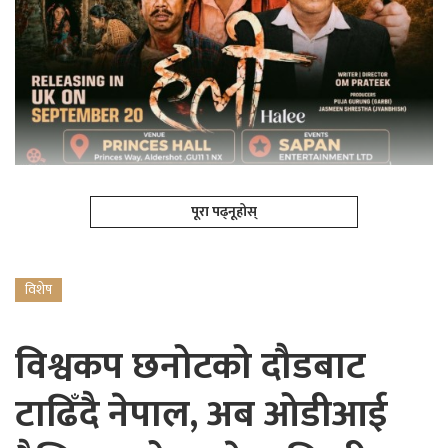
पूरा पढ्नूहोस्
विशेष
विश्वकप छनोटको दौडबाट
टाढिँदै नेपाल, अब ओडीआई