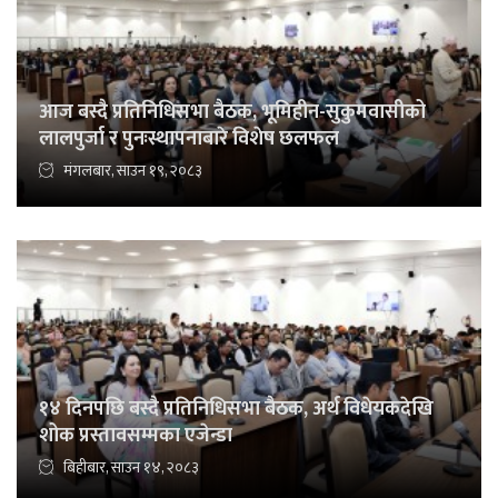
आज बस्दै प्रतिनिधिसभा बैठक, भूमिहीन-सुकुमवासीको
लालपुर्जा र पुनःस्थापनाबारे विशेष छलफल
मंगलबार, साउन १९, २०८३
१४ दिनपछि बस्दै प्रतिनिधिसभा बैठक, अर्थ विधेयकदेखि
शोक प्रस्तावसम्मका एजेन्डा
बिहीबार, साउन १४, २०८३