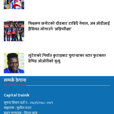
विश्वकप छनोटको दौडबाट टाढिँदै नेपाल, अब ओडीआई
हैसियत जोगाउने 'अग्निपरीक्षा'
लुटेराको निर्घात कुटाइबाट युगान्डाका स्टार फुटबलर
डेभिड ओओरीको मृत्यु
सम्पर्क ठेगाना
Capital Dainik
सूचना विभाग दर्ता नं. : २७३९/०७८–०७९
सञ्चालक : सुशील राउत
प्रधान सम्पादक : विमल थापा