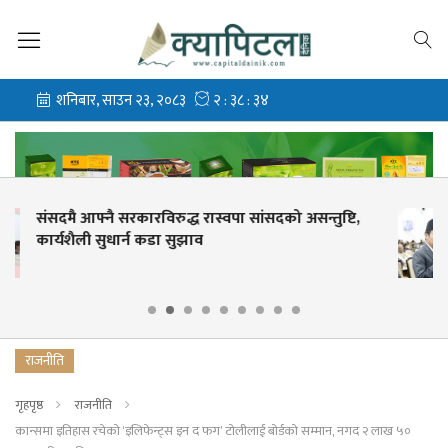
सन्तुष्टि,
संसदमा हर्कराज राईको सरकारलाई प्रश्नै-प्रश्न,
लिपुलेकदेखि सहकारी पीडितसम्म उठाए मुद्दा
राजनीति
गृहपृष्ठ
राजनीति
कान्समा इतिहास रचेको ‘इलिफेन्ट्स इन द फग’ टोलीलाई बोर्डको सम्मान, नगद २ लाख ५०