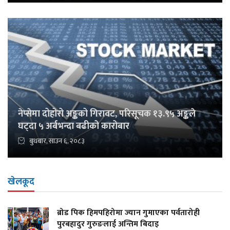
नेप्सेमा दोहोरो अङ्कको गिरावट, परिसूचक १३.९५ अङ्कले
घट्दा ५ अर्बभन्दा बढीको कारोबार
बुधबार, साउन ६, २०८३
खेलकूद
ब्रोड पिक हिमपहिरोमा ज्यान गुमाएका पर्वतारोही
पुरबहादुर गुरुङलाई अन्तिम बिदाइ