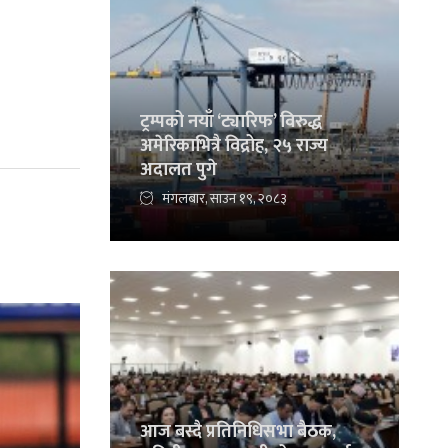
ट्रम्पको नयाँ ‘ट्यारिफ’ विरुद्ध
अमेरिकाभित्रै विद्रोह, २५ राज्य
अदालत पुगे
मंगलबार, साउन १९, २०८३
आज बस्दै प्रतिनिधिसभा बैठक,