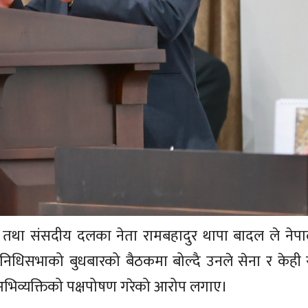
ष तथा संसदीय दलका नेता रामबहादुर थापा बादल ले नेपा
्रतिनिधिसभाको बुधबारको बैठकमा बोल्दै उनले सेना र केह
द अभिव्यक्तिको पक्षपोषण गरेको आरोप लगाए।