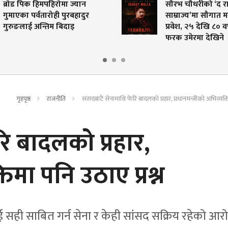
ा ज्यान
सौरभ चौधरीको ‘द राइज अफ
ुरबहादुर
साम्राज्य’मा सौगात मल्लको दमदार
दाइ
प्रवेश, २५ देखि ८० वर्षसम्मका चार
फरक उमेरमा देखिने
गृहपृष्ठ
राजनीति
संसदबाटै सेनामाथि फेरि बादलको प्रहार, प्रधानमन्त्रीको अभिव्यक्ति
ि बादलको प्रहार,
तिमा पनि उठाए प्रश्न
ई सही साबित गर्न सेना र केही सांसद सक्रिय रहेको आर