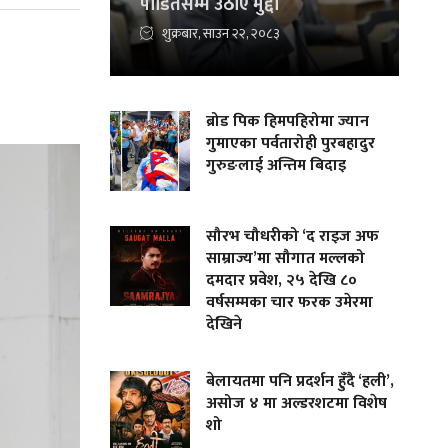
पीडितसम्म उठाए मुद्दा
शुक्रबार, साउन २२, २०८३
ब्रोड पिक हिमपहिरोमा ज्यान
गुमाएका पर्वतारोही पुरबहादुर
गुरुङलाई अन्तिम बिदाइ
सौरभ चौधरीको ‘द राइज अफ
साम्राज्य’मा सौगात मल्लको
दमदार प्रवेश, २५ देखि ८०
वर्षसम्मका चार फरक उमेरमा
देखिने
बेलायतमा पनि प्रदर्शन हुँदै ‘हली’,
असोज ४ मा अल्डरशटमा विशेष
शो