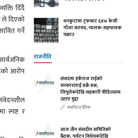
्ति दिँदै
ह ले दिएको
धनकुटामा ट्रकबाट ६४७ केजी
गाँजा बरामद, चालक-सहचालक
ावित गर्ने
पक्राउ
राजनीति
सार्वजनिक
रहेको आरोप
संसदमा हर्कराज राईको
सरकारलाई प्रश्नै-प्रश्न,
लिपुलेकदेखि सहकारी पीडितसम्म
 संवेदनशील
उठाए मुद्दा
क्यापिटल दैनिक
ा स्पष्ट र
आज तीन संसदीय समितिको
बैठक, पर्यटन विधेयकदेखि