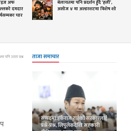
बेलायतमा पनि प्रदर्शन हुँदै ‘हली’,
विश्वकप 
असोज ४ मा अल्डरशटमा विशेष शो
नेपाल, 
जोगाउने 'अ
ताजा समाचार
मा पनि उठाए प्रश्न
संसदमा हर्कराज राईको सरकारलाई
ोप
प्रश्नै-प्रश्न, लिपुलेकदेखि सहकारी