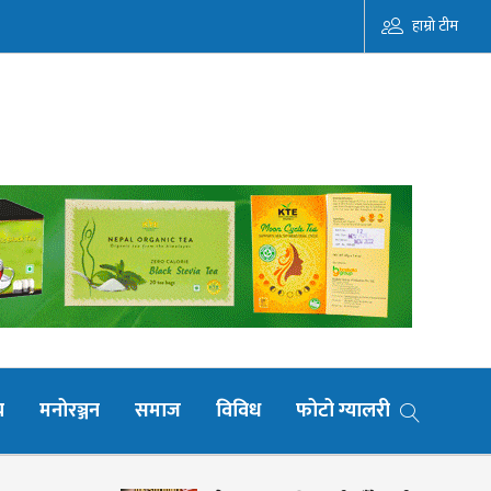
हाम्रो टीम
य
मनोरञ्जन
समाज
विविध
फोटो ग्यालरी