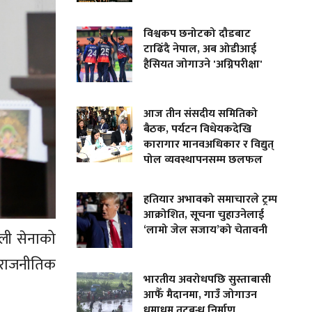
विश्वकप छनोटको दौडबाट
टाढिँदै नेपाल, अब ओडीआई
हैसियत जोगाउने 'अग्निपरीक्षा'
आज तीन संसदीय समितिको
बैठक, पर्यटन विधेयकदेखि
कारागार मानवअधिकार र विद्युत्
पोल व्यवस्थापनसम्म छलफल
हतियार अभावको समाचारले ट्रम्प
आक्रोशित, सूचना चुहाउनेलाई
‘लामो जेल सजाय’को चेतावनी
ली सेनाको
ी राजनीतिक
भारतीय अवरोधपछि सुस्ताबासी
आफैँ मैदानमा, गाउँ जोगाउन
धमाधम तटबन्ध निर्माण