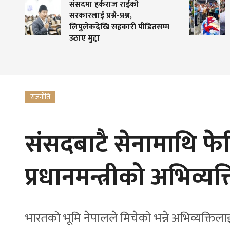
संसदमा हर्कराज राईको
ब्रोड पिक हिमपहिरोम
सरकारलाई प्रश्नै-प्रश्न,
गुमाएका पर्वतारोही प
लिपुलेकदेखि सहकारी पीडितसम्म
गुरुङलाई अन्तिम बि
उठाए मुद्दा
राजनीति
संसदबाटै सेनामाथि फेर
प्रधानमन्त्रीको अभिव्यक्
भारतको भूमि नेपालले मिचेको भन्ने अभिव्यक्तिला