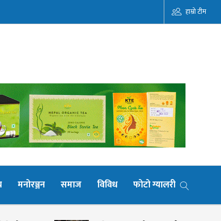
हाम्रो टीम
य
मनोरञ्जन
समाज
विविध
फोटो ग्यालरी