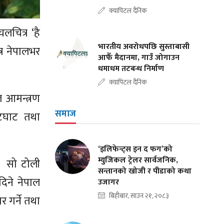
क्यापिटल दैनिक
लचित्र ‘है
भारतीय अवरोधपछि सुस्ताबासी
्र नेपालभर
आफैँ मैदानमा, गाउँ जोगाउन
धमाधम तटबन्ध निर्माण
क्यापिटल दैनिक
ल आमन्त्रण
समाज
ेटघाट तथा
‘इलिफेन्ट्स इन द फग’को
म्युजिकल ट्रेलर सार्वजनिक,
। सो टोली
सन्तानको खोजी र पीडाको कथा
दिने नेपाल
उजागर
बिहीबार, साउन २१, २०८३
र गर्ने तथा