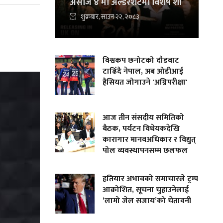
असोज ४ मा अल्डरशटमा विशेष शो
शुक्रबार, साउन २२, २०८३
विश्वकप छनोटको दौडबाट
टाढिँदै नेपाल, अब ओडीआई
हैसियत जोगाउने 'अग्निपरीक्षा'
आज तीन संसदीय समितिको
बैठक, पर्यटन विधेयकदेखि
कारागार मानवअधिकार र विद्युत्
पोल व्यवस्थापनसम्म छलफल
हतियार अभावको समाचारले ट्रम्प
आक्रोशित, सूचना चुहाउनेलाई
‘लामो जेल सजाय’को चेतावनी