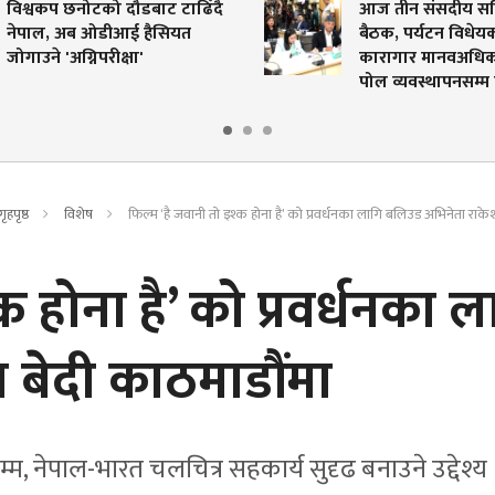
विश्वकप छनोटको दौडबाट टाढिँदै
आज तीन संसदीय स
नेपाल, अब ओडीआई हैसियत
बैठक, पर्यटन विधेय
जोगाउने 'अग्निपरीक्षा'
कारागार मानवअधिकार 
पोल व्यवस्थापनसम
गृहपृष्ठ
विशेष
फिल्म ‘है जवानी तो इश्क होना है’ को प्रवर्धनका लागि बलिउड अभिनेता राके
क होना है’ को प्रवर्धनका ल
 बेदी काठमाडौंमा
्म, नेपाल-भारत चलचित्र सहकार्य सुदृढ बनाउने उद्देश्य