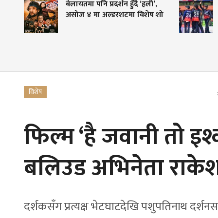
बेलायतमा पनि प्रदर्शन हुँदै ‘हली’,
 !
असोज ४ मा अल्डरशटमा विशेष शो
विशेष
फिल्म ‘है जवानी तो इश्
बलिउड अभिनेता राकेश
दर्शकसँग प्रत्यक्ष भेटघाटदेखि पशुपतिनाथ दर्शनसम