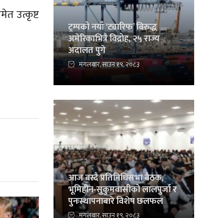
त उत्कृष्ट
ट्रम्पको नयाँ ‘ट्यारिफ’ विरुद्ध
अमेरिकाभित्रै विद्रोह, २५ राज्य
अदालत पुगे
मंगलबार, साउन १९, २०८३
आज बस्दै प्रतिनिधिसभा बैठक,
भूमिहीन-सुकुमवासीको लालपुर्जा र
पुनःस्थापनाबारे विशेष छलफल
मंगलबार, साउन १९, २०८३