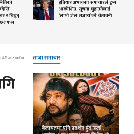
मितिको
हतियार अभावको समाचारले ट्रम्प
कदेखि
आक्रोशित, सूचना चुहाउनेलाई
र विद्युत्
‘लामो जेल सजाय’को चेतावनी
्म छलफल
ताजा समाचार
श बेदी काठमाडौंमा
ागि
बेलायतमा पनि प्रदर्शन हुँदै ‘हली’,