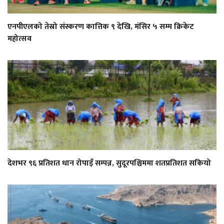
एनपीएलको तेस्रो संस्करण कात्तिक ९ देखि, मंसिर ५ सम्म क्रिकेट
महोत्सव
देशभर ९६ प्रतिशत धान रोपाइँ सम्पन्न, सुदूरपश्चिममा शतप्रतिशत सकियो