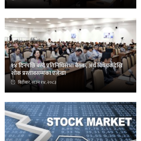
१४ दिनपछि बस्दै प्रतिनिधिसभा बैठक, अर्थ विधेयकदेखि
शोक प्रस्तावसम्मका एजेन्डा
बिहीबार, साउन १४, २०८३