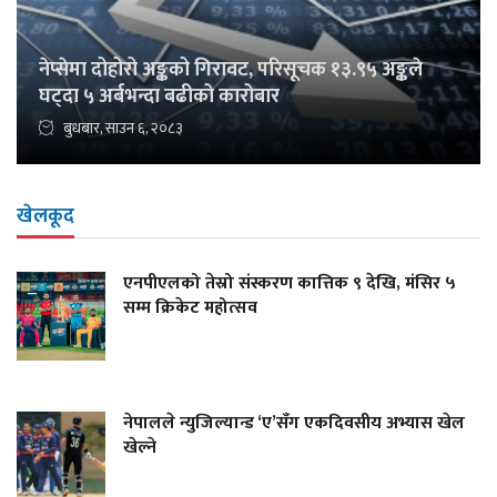
नेप्सेमा दोहोरो अङ्कको गिरावट, परिसूचक १३.९५ अङ्कले
घट्दा ५ अर्बभन्दा बढीको कारोबार
बुधबार, साउन ६, २०८३
खेलकूद
एनपीएलको तेस्रो संस्करण कात्तिक ९ देखि, मंसिर ५
सम्म क्रिकेट महोत्सव
नेपालले न्युजिल्यान्ड ‘ए’सँग एकदिवसीय अभ्यास खेल
खेल्ने