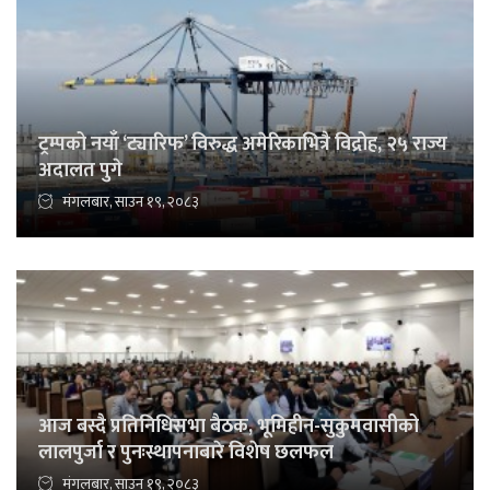
ट्रम्पको नयाँ ‘ट्यारिफ’ विरुद्ध अमेरिकाभित्रै विद्रोह, २५ राज्य
अदालत पुगे
मंगलबार, साउन १९, २०८३
आज बस्दै प्रतिनिधिसभा बैठक, भूमिहीन-सुकुमवासीको
लालपुर्जा र पुनःस्थापनाबारे विशेष छलफल
मंगलबार, साउन १९, २०८३