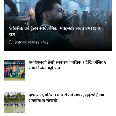
‘टक्सिक’को ट्रेलर सार्वजनिक, ग्याङ्स्टर अवतारमा छाए
यश
आइतबार, साउन २४, २०८३
एनपीएलको तेस्रो संस्करण कात्तिक ९ देखि, मंसिर ५
सम्म क्रिकेट महोत्सव
देशभर ९६ प्रतिशत धान रोपाइँ सम्पन्न, सुदूरपश्चिममा
शतप्रतिशत सकियो