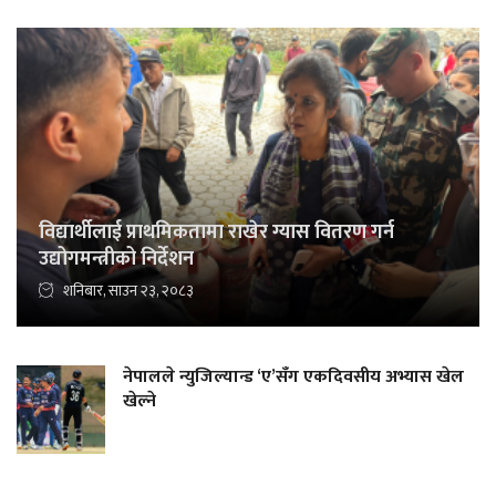
विद्यार्थीलाई प्राथमिकतामा राखेर ग्यास वितरण गर्न
उद्योगमन्त्रीको निर्देशन
शनिबार, साउन २३, २०८३
नेपालले न्युजिल्यान्ड ‘ए’सँग एकदिवसीय अभ्यास खेल
खेल्ने