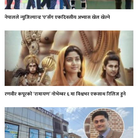
नेपालले न्युजिल्यान्ड ‘ए’सँग एकदिवसीय अभ्यास खेल खेल्ने
रणवीर कपूरको ‘रामायण’ नोभेम्बर ६ मा विश्वभर एकसाथ रिलिज हुने