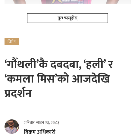
पूरा पढ्नूहोस्
विशेष
‘गौँथली’कै दबदबा, ‘हली’ र
‘कमला मिस’को आजदेखि
प्रदर्शन
शनिबार, साउन २३, २०८३
विक्रम अधिकारी