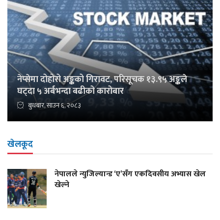
नेप्सेमा दोहोरो अङ्कको गिरावट, परिसूचक १३.९५ अङ्कले
घट्दा ५ अर्बभन्दा बढीको कारोबार
बुधबार, साउन ६, २०८३
खेलकूद
नेपालले न्युजिल्यान्ड ‘ए’सँग एकदिवसीय अभ्यास खेल
खेल्ने