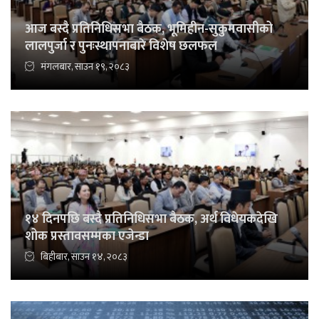
आज बस्दै प्रतिनिधिसभा बैठक, भूमिहीन-सुकुमवासीको
लालपुर्जा र पुनःस्थापनाबारे विशेष छलफल
मंगलबार, साउन १९, २०८३
१४ दिनपछि बस्दै प्रतिनिधिसभा बैठक, अर्थ विधेयकदेखि
शोक प्रस्तावसम्मका एजेन्डा
बिहीबार, साउन १४, २०८३