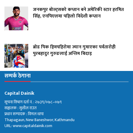
जनकपुर बोल्ट्सको कप्तान बने अमेरिकी स्टार हरमित
सिंह, एनपिएलमा पहिलो विदेशी कप्तान
ब्रोड पिक हिमपहिरोमा ज्यान गुमाएका पर्वतारोही
पुरबहादुर गुरुङलाई अन्तिम बिदाइ
सम्पर्क ठेगाना
Capital Dainik
सूचना विभाग दर्ता नं. : २७३९/०७८–०७९
सञ्चालक : सुशील राउत
प्रधान सम्पादक : विमल थापा
Thapagaun, New Baneshwor, Kathmandu
URL: www.capitaldainik.com