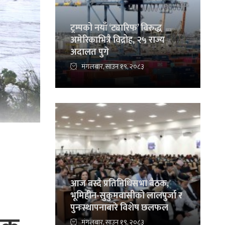
ट्रम्पको नयाँ ‘ट्यारिफ’ विरुद्ध
अमेरिकाभित्रै विद्रोह, २५ राज्य
अदालत पुगे
मंगलबार, साउन १९, २०८३
आज बस्दै प्रतिनिधिसभा बैठक,
भूमिहीन-सुकुमवासीको लालपुर्जा र
पुनःस्थापनाबारे विशेष छलफल
मंगलबार, साउन १९, २०८३