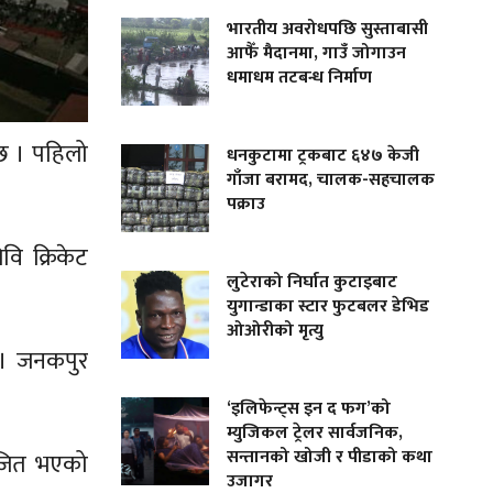
भारतीय अवरोधपछि सुस्ताबासी
आफैँ मैदानमा, गाउँ जोगाउन
धमाधम तटबन्ध निर्माण
ैछ । पहिलो
धनकुटामा ट्रकबाट ६४७ केजी
गाँजा बरामद, चालक-सहचालक
पक्राउ
वि क्रिकेट
लुटेराको निर्घात कुटाइबाट
युगान्डाका स्टार फुटबलर डेभिड
ओओरीको मृत्यु
 । जनकपुर
‘इलिफेन्ट्स इन द फग’को
म्युजिकल ट्रेलर सार्वजनिक,
सन्तानको खोजी र पीडाको कथा
ाजित भएको
उजागर