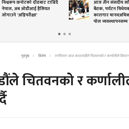
कप छनोटको दौडबाट टाढिँदै
आज तीन संसदीय समितिको
, अब ओडीआई हैसियत
बैठक, पर्यटन विधेयकदेखि
 'अग्निपरीक्षा'
कारागार मानवअधिकार र विद्य
पोल व्यवस्थापनसम्म छलफ
गृहपृष्ठ
विशेष
एनपिएलः आज काठमाडौंले चितवनको र कर्णालीले विराटन
ंले चितवनको र कर्णाली
दै