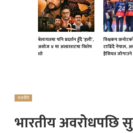
बेलायतमा पनि प्रदर्शन हुँदै ‘हली’,
विश्वकप छनोटक
असोज ४ मा अल्डरशटमा विशेष
टाढिँदै नेपाल,
शो
हैसियत जोगाउने '
राजनीति
भारतीय अवरोधपछि सुस्