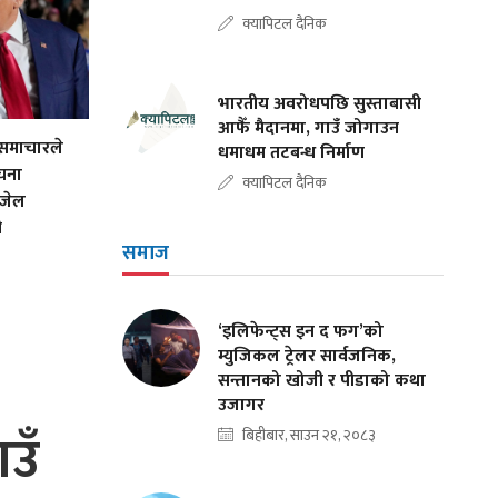
क्यापिटल दैनिक
भारतीय अवरोधपछि सुस्ताबासी
आफैँ मैदानमा, गाउँ जोगाउन
समाचारले
धमाधम तटबन्ध निर्माण
ूचना
क्यापिटल दैनिक
 जेल
ी
समाज
‘इलिफेन्ट्स इन द फग’को
म्युजिकल ट्रेलर सार्वजनिक,
सन्तानको खोजी र पीडाको कथा
उजागर
उँ
बिहीबार, साउन २१, २०८३