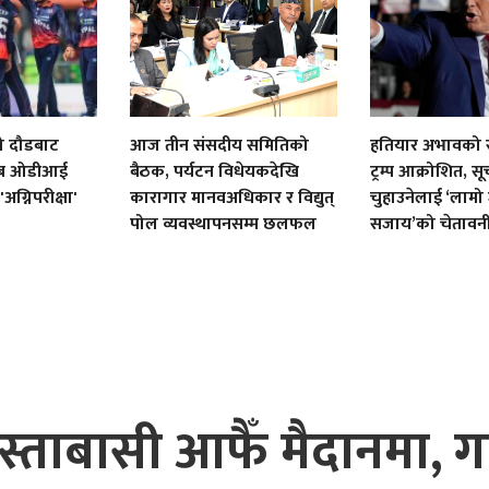
ो दौडबाट
आज तीन संसदीय समितिको
हतियार अभावको 
 अब ओडीआई
बैठक, पर्यटन विधेयकदेखि
ट्रम्प आक्रोशित, स
अग्निपरीक्षा'
कारागार मानवअधिकार र विद्युत्
चुहाउनेलाई ‘लामो
पोल व्यवस्थापनसम्म छलफल
सजाय’को चेतावन
ताबासी आफैँ मैदानमा, गा