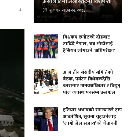
असोज ४ मा अल्डरशटमा विशेष शो
3
शुक्रबार, साउन २२, २०८३
विश्वकप छनोटको दौडबाट
टाढिँदै नेपाल, अब ओडीआई
हैसियत जोगाउने 'अग्निपरीक्षा'
आज तीन संसदीय समितिको
बैठक, पर्यटन विधेयकदेखि
कारागार मानवअधिकार र विद्युत्
पोल व्यवस्थापनसम्म छलफल
हतियार अभावको समाचारले ट्रम्प
आक्रोशित, सूचना चुहाउनेलाई
‘लामो जेल सजाय’को चेतावनी