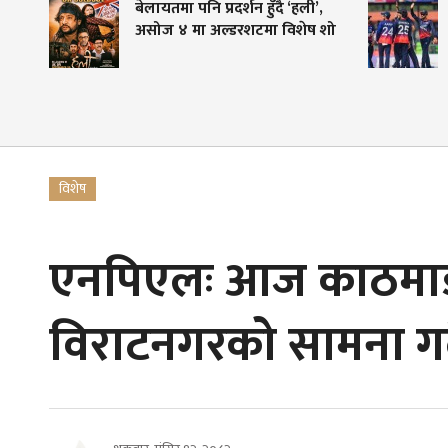
बेलायतमा पनि प्रदर्शन हुँदै ‘हली’,
विश्व
असोज ४ मा अल्डरशटमा विशेष शो
नेपाल
जोगाउने
विशेष
एनपिएलः आज काठमाडौ
विराटनगरको सामना गर्