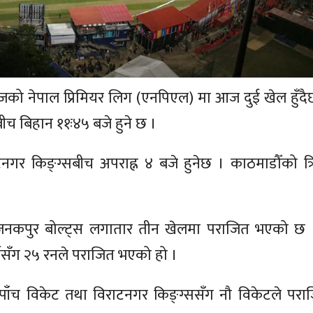
रिजको नेपाल प्रिमियर लिग (एनपिएल) मा आज दुई खेल हुँद
ीच बिहान ११ः४५ बजे हुने छ ।
टनगर किङ्ग्सबीच अपराह्न ४ बजे हुनेछ । काठमाडौँको त्रि
जनकपुर बोल्ट्स लगातार तीन खेलमा पराजित भएको छ
्ससँग २५ रनले पराजित भएको हो ।
पाँच विकेट तथा विराटनगर किङ्ग्ससँग नौ विकेटले पर