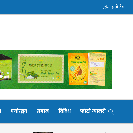
हाम्रो टीम
य
मनोरञ्जन
समाज
विविध
फोटो ग्यालरी