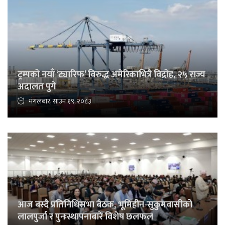
ट्रम्पको नयाँ ‘ट्यारिफ’ विरुद्ध अमेरिकाभित्रै विद्रोह, २५ राज्य
अदालत पुगे
मंगलबार, साउन १९, २०८३
आज बस्दै प्रतिनिधिसभा बैठक, भूमिहीन-सुकुमवासीको
लालपुर्जा र पुनःस्थापनाबारे विशेष छलफल