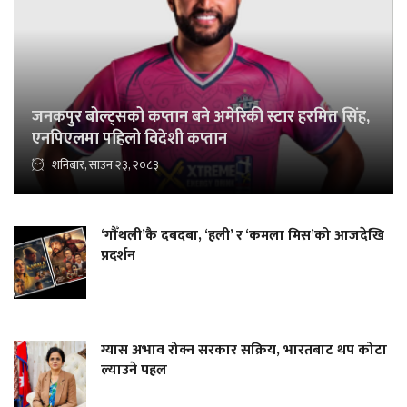
जनकपुर बोल्ट्सको कप्तान बने अमेरिकी स्टार हरमित सिंह,
एनपिएलमा पहिलो विदेशी कप्तान
शनिबार, साउन २३, २०८३
‘गौँथली’कै दबदबा, ‘हली’ र ‘कमला मिस’को आजदेखि
प्रदर्शन
ग्यास अभाव रोक्न सरकार सक्रिय, भारतबाट थप कोटा
ल्याउने पहल