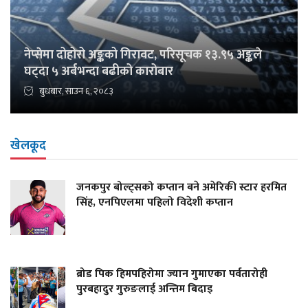
नेप्सेमा दोहोरो अङ्कको गिरावट, परिसूचक १३.९५ अङ्कले
घट्दा ५ अर्बभन्दा बढीको कारोबार
बुधबार, साउन ६, २०८३
खेलकूद
जनकपुर बोल्ट्सको कप्तान बने अमेरिकी स्टार हरमित
सिंह, एनपिएलमा पहिलो विदेशी कप्तान
ब्रोड पिक हिमपहिरोमा ज्यान गुमाएका पर्वतारोही
पुरबहादुर गुरुङलाई अन्तिम बिदाइ