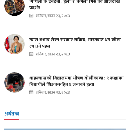
‘गौँथली’कै दबदबा, ‘हली’ र ‘कमला मिस’को आजदेखि
प्रदर्शन
शनिबार, साउन २३, २०८३
ग्यास अभाव रोक्न सरकार सक्रिय, भारतबाट थप कोटा
ल्याउने पहल
शनिबार, साउन २३, २०८३
थाइल्यान्डको विद्यालयमा भीषण गोलीकाण्ड : ९ कक्षाका
विद्यार्थीले शिक्षकसहित ६ जनाको हत्या
शनिबार, साउन २३, २०८३
अर्थतन्त्र