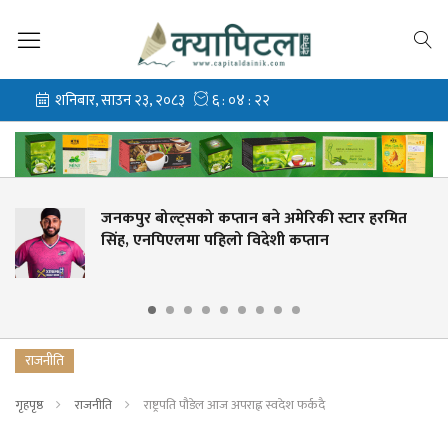
्ट्सको कप्तान बने अमेरिकी स्टार हरमित
‘गौँथली’कै
एलमा पहिलो विदेशी कप्तान
प्रदर्शन
राजनीति
गृहपृष्ठ
राजनीति
राष्ट्रपति पौडेल आज अपराह्न स्वदेश फर्कदै