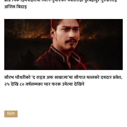
ब्रोड पिक हिमपहिरोमा ज्यान गुमाएका पर्वतारोही पुरबहादुर गुरुङलाई
अन्तिम बिदाइ
सौरभ चौधरीको ‘द राइज अफ साम्राज्य’मा सौगात मल्लको दमदार प्रवेश,
२५ देखि ८० वर्षसम्मका चार फरक उमेरमा देखिने
विशेष