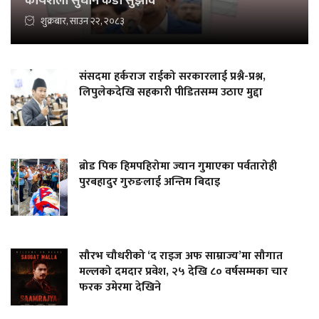
कार्यशैली सुधार्न कडा सुझाव
शुक्रबार, साउन २२, २०८३
संसदमा हर्कराज राईको सरकारलाई प्रश्नै-प्रश्न,
लिपुलेकदेखि सहकारी पीडितसम्म उठाए मुद्दा
ब्रोड पिक हिमपहिरोमा ज्यान गुमाएका पर्वतारोही
पुरबहादुर गुरुङलाई अन्तिम बिदाइ
सौरभ चौधरीको ‘द राइज अफ साम्राज्य’मा सौगात
मल्लको दमदार प्रवेश, २५ देखि ८० वर्षसम्मका चार
फरक उमेरमा देखिने