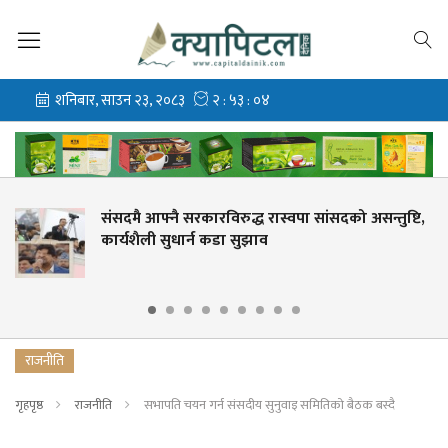
आफ्नै सरकारविरुद्ध रास्वपा सांसदको असन्तुष्टि,
संसदमा ह
ली सुधार्न कडा सुझाव
लिपुलेक
राजनीति
गृहपृष्ठ
राजनीति
सभापति चयन गर्न संसदीय सुनुवाइ समितिको बैठक बस्दै