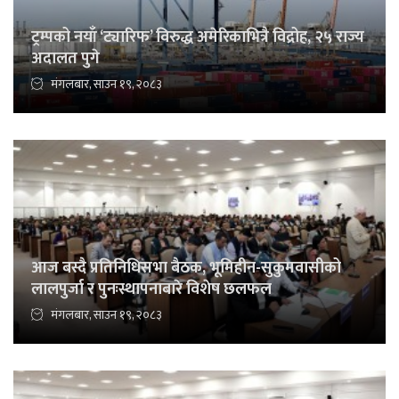
ट्रम्पको नयाँ ‘ट्यारिफ’ विरुद्ध अमेरिकाभित्रै विद्रोह, २५ राज्य
अदालत पुगे
मंगलबार, साउन १९, २०८३
आज बस्दै प्रतिनिधिसभा बैठक, भूमिहीन-सुकुमवासीको
लालपुर्जा र पुनःस्थापनाबारे विशेष छलफल
मंगलबार, साउन १९, २०८३