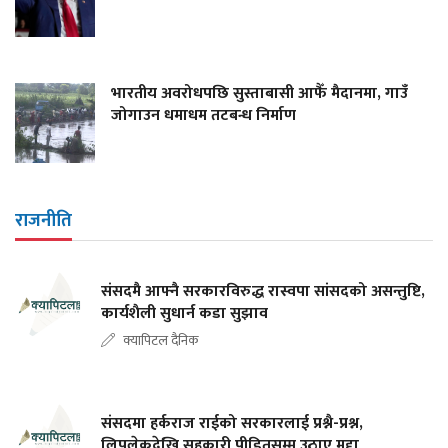
भारतीय अवरोधपछि सुस्ताबासी आफैँ मैदानमा, गाउँ
जोगाउन धमाधम तटबन्ध निर्माण
राजनीति
संसदमै आफ्नै सरकारविरुद्ध रास्वपा सांसदको असन्तुष्टि,
कार्यशैली सुधार्न कडा सुझाव
क्यापिटल दैनिक
संसदमा हर्कराज राईको सरकारलाई प्रश्नै-प्रश्न,
लिपुलेकदेखि सहकारी पीडितसम्म उठाए मुद्दा