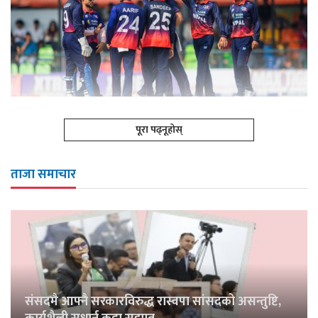
पूरा पढ्नूहोस्
ताजा समाचार
संसदमै आफ्नै सरकारविरुद्ध रास्वपा सांसदको असन्तुष्टि,