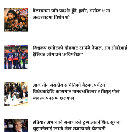
बेलायतमा पनि प्रदर्शन हुँदै ‘हली’, असोज ४ मा
अल्डरशटमा विशेष शो
विश्वकप छनोटको दौडबाट टाढिँदै नेपाल, अब ओडीआई
हैसियत जोगाउने 'अग्निपरीक्षा'
आज तीन संसदीय समितिको बैठक, पर्यटन
विधेयकदेखि कारागार मानवअधिकार र विद्युत् पोल
व्यवस्थापनसम्म छलफल
हतियार अभावको समाचारले ट्रम्प आक्रोशित, सूचना
चुहाउनेलाई ‘लामो जेल सजाय’को चेतावनी