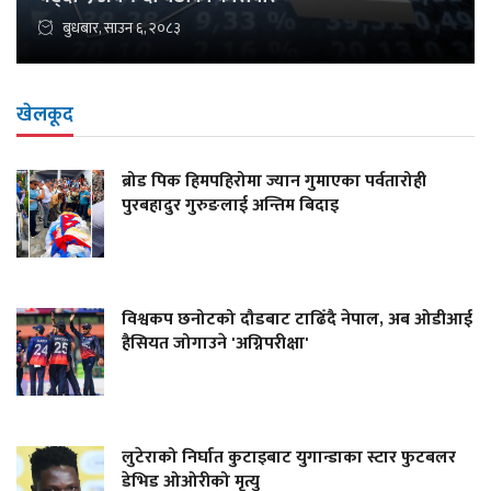
बुधबार, साउन ६, २०८३
खेलकूद
ब्रोड पिक हिमपहिरोमा ज्यान गुमाएका पर्वतारोही
पुरबहादुर गुरुङलाई अन्तिम बिदाइ
विश्वकप छनोटको दौडबाट टाढिँदै नेपाल, अब ओडीआई
हैसियत जोगाउने 'अग्निपरीक्षा'
लुटेराको निर्घात कुटाइबाट युगान्डाका स्टार फुटबलर
डेभिड ओओरीको मृत्यु