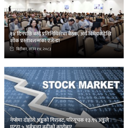
१४ दिनपछि बस्दै प्रतिनिधिसभा बैठक, अर्थ विधेयकदेखि
शोक प्रस्तावसम्मका एजेन्डा
बिहीबार, साउन १४, २०८३
नेप्सेमा दोहोरो अङ्कको गिरावट, परिसूचक १३.९५ अङ्कले
घट्दा ५ अर्बभन्दा बढीको कारोबार